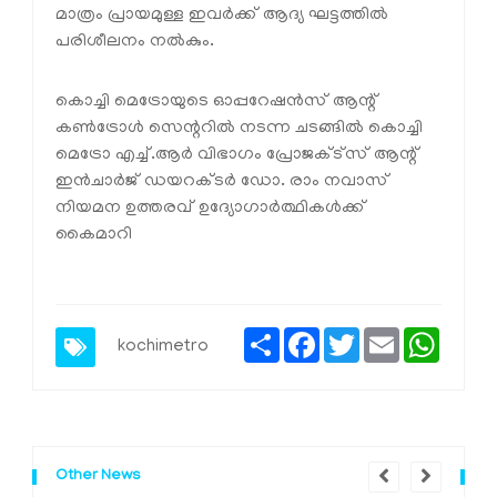
മാത്രം പ്രായമുള്ള ഇവർക്ക് ആദ്യ ഘട്ടത്തിൽ
പരിശീലനം നൽകും.
കൊച്ചി മെട്രോയുടെ ഓപ്പറേഷൻസ് ആന്റ്
കൺട്രോൾ സെന്ററിൽ നടന്ന ചടങ്ങിൽ കൊച്ചി
മെട്രോ എച്ച്.ആർ വിഭാഗം പ്രോജക്ട്സ് ആന്റ്
ഇൻചാർജ് ഡയറക്ടർ ഡോ. രാം നവാസ്
നിയമന ഉത്തരവ് ഉദ്യോഗാർത്ഥികൾക്ക്
കൈമാറി
Share
Facebook
Twitter
Email
Whats
kochimetro
Other News