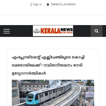
Select Location
Sign In
എംപ്ലോയ്മെന്റ് എക്സ്ചേഞ്ചിലൂടെ കൊച്ചി
മെട്രോയിലേക്ക് : സ്ഥിരനിയമനം നേടി
ഉദ്യോഗാർത്ഥികൾ