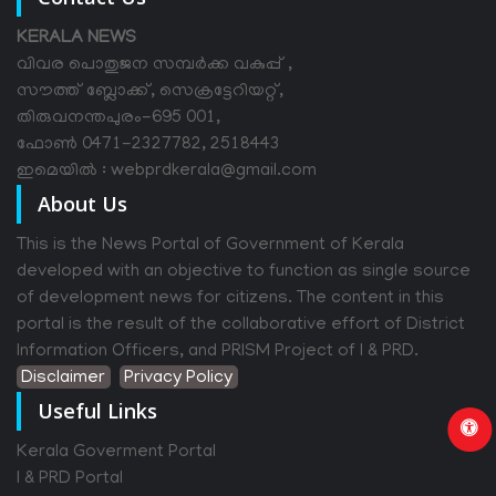
KERALA NEWS
വിവര പൊതുജന സമ്പര്‍ക്ക വകുപ്പ് ,
സൗത്ത് ബ്ലോക്ക്, സെക്രട്ടേറിയറ്റ്,
തിരുവനന്തപുരം-695 001,
ഫോൺ 0471-2327782, 2518443
ഇമെയിൽ : webprdkerala@gmail.com
About Us
This is the News Portal of Government of Kerala
developed with an objective to function as single source
of development news for citizens. The content in this
portal is the result of the collaborative effort of District
Information Officers, and PRISM Project of I & PRD.
Disclaimer
Privacy Policy
Useful Links
Kerala Goverment Portal
I & PRD Portal