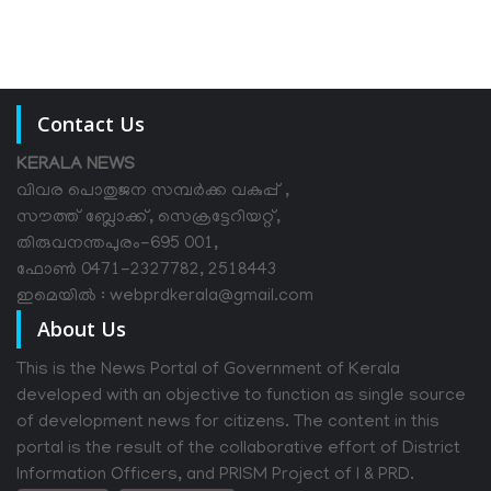
Contact Us
KERALA NEWS
വിവര പൊതുജന സമ്പര്‍ക്ക വകുപ്പ് ,
സൗത്ത് ബ്ലോക്ക്, സെക്രട്ടേറിയറ്റ്,
തിരുവനന്തപുരം-695 001,
ഫോൺ 0471-2327782, 2518443
ഇമെയിൽ : webprdkerala@gmail.com
About Us
This is the News Portal of Government of Kerala
developed with an objective to function as single source
of development news for citizens. The content in this
portal is the result of the collaborative effort of District
Information Officers, and PRISM Project of I & PRD.