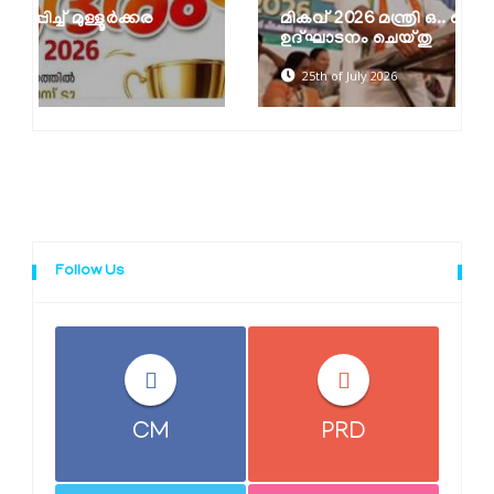
മികവ് 2026 മന്ത്രി ഒ.. ജെ ജനീഷ്
ഉദ്ഘാടനം ചെയ്തു
25th of July 2026
Follow Us
CM
PRD