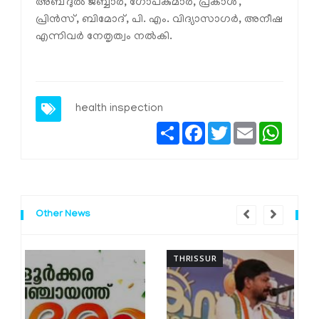
അബ്ദുല്‍ ജബ്ബാര്‍, ഗോപകുമാര്‍, പ്രകാശ്,
പ്രിന്‍സ്, ബിമോദ്, പി. എം. വിദ്യാസാഗര്‍, അനീഷ
എന്നിവര്‍ നേതൃത്വം നല്‍കി.
health inspection
Share
Facebook
Twitter
Email
Whats
Other News
THRISSUR
T