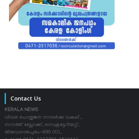
Contact Us
KERALA NEWS
വിവര പൊതുജന സമ്പര്‍ക്ക വകുപ്പ് ,
സൗത്ത് ബ്ലോക്ക്, സെക്രട്ടേറിയറ്റ്,
തിരുവനന്തപുരം-695 001,