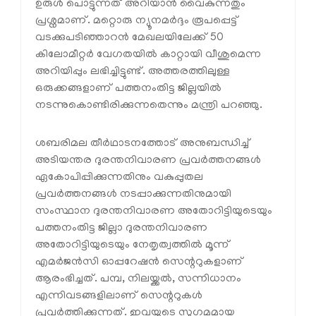
ഉരുള്‍ പൊട്ടുന്നത് അറിയാന്‍ വൈകുന്നതും
പ്രശ്നമാണ്. മറ്റൊരു ന്യൂനമര്‍ദ്ദം രൂപപ്പെട്ട്
വടക്കുപടിഞ്ഞാറന്‍ മേഖലയിലേക്ക് 50
കിലോമീറ്റര്‍ വേഗതയില്‍ കാറ്റായി വീശുമെന്ന
അറിയിപ്പും ലഭിച്ചിട്ടുണ്ട്. അത്തരത്തിലുള്ള
ഒരുക്കങ്ങളാണ് പത്തനംതിട്ട ജില്ലയില്‍
നടന്നുകൊണ്ടിരിക്കുന്നതെന്നും മന്ത്രി പറഞ്ഞു.
ശബരിമല തീര്‍ഥാടനത്തോട് അനുബന്ധിച്ച്
അടിയന്തര ദുരന്തനിവാരണ പ്രവര്‍ത്തനങ്ങള്‍
ഏകോപിപ്പിക്കുന്നതിനും വകുപ്പുതല
പ്രവര്‍ത്തനങ്ങള്‍ നടപ്പാക്കുന്നതിനുമായി
സംസ്ഥാന ദുരന്തനിവാരണ അതോറിട്ടിയുടെയും
പത്തനംതിട്ട ജില്ലാ ദുരന്തനിവാരണ
അതോറിട്ടിയുടെയും നേതൃത്വത്തില്‍ മൂന്ന്
എമര്‍ജന്‍സി ഓപ്പറേഷന്‍ സെന്ററുകളാണ്
ആരംഭിച്ചത്. പമ്പ, നിലയ്ക്കല്‍, സന്നിധാനം
എന്നിവടങ്ങളിലാണ് സെന്ററുകള്‍
പ്രവര്‍ത്തിക്കുന്നത്. ഇവയുടെ സുഗമമായ