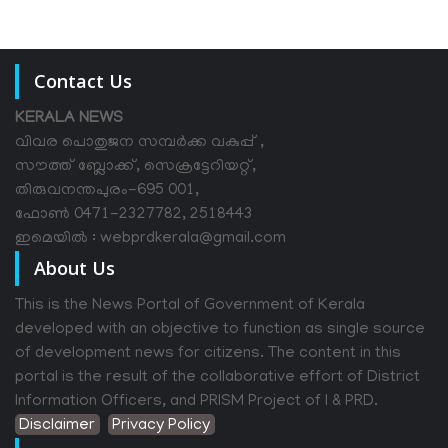
Contact Us
KERALA NEWS
വിവര പൊതുജന സമ്പര്‍ക്ക വകുപ്പ് ,
സൗത്ത് ബ്ലോക്ക്, സെക്രട്ടേറിയറ്റ്,
തിരുവനന്തപുരം-695 001,
ഫോൺ 0471-2327782, 2518443
ഇമെയിൽ : webprdkerala@gmail.com
About Us
This is the News Portal of Government of Kerala
developed with an objective to function as single source
of development news for citizens. The content in this
portal is the result of the collaborative effort of District
Information Officers, and PRISM Project of I & PRD.
Disclaimer
Privacy Policy