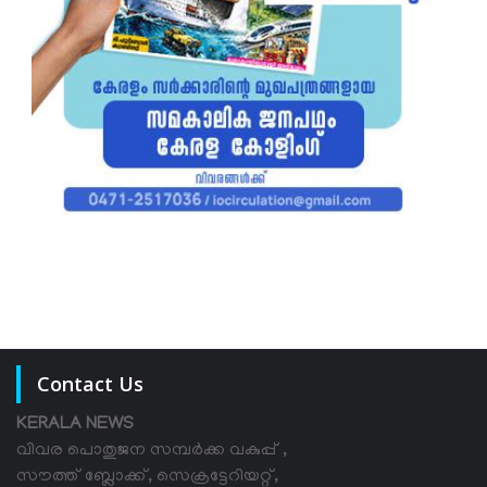
Contact Us
KERALA NEWS
വിവര പൊതുജന സമ്പര്‍ക്ക വകുപ്പ് ,
സൗത്ത് ബ്ലോക്ക്, സെക്രട്ടേറിയറ്റ്,