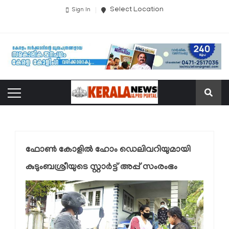
Select Location
Sign In
ഫോണ്‍ കോളില്‍ ഹോം ഡെലിവറിയുമായി
കുടുംബശ്രീയുടെ സ്റ്റാര്‍ട്ട് അപ്പ് സംരംഭം