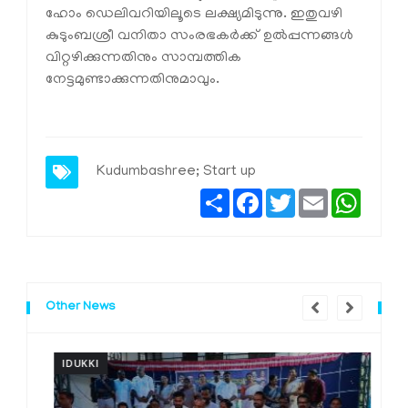
ഹോം ഡെലിവറിയിലൂടെ ലക്ഷ്യമിടുന്നു. ഇതുവഴി
കുടുംബശ്രീ വനിതാ സംരഭകര്‍ക്ക് ഉല്‍പ്പന്നങ്ങള്‍
വിറ്റഴിക്കുന്നതിനും സാമ്പത്തിക
നേട്ടമുണ്ടാക്കുന്നതിനുമാവും.
Kudumbashree; Start up
Share
Facebook
Twitter
Email
Whats
Other News
IDUKKI
I