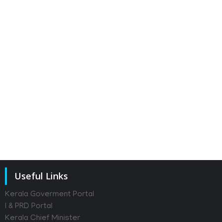
Useful Links
Kerala Goverment Portal
I & PRD Portal
Kerala Chief Minister