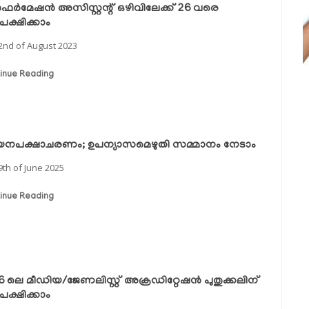
‍ഫര്‍മേഷന്‍ അസിസ്റ്റന്റ് ഒഴിവിലേക്ക് 26 വരെ
ക്ഷിക്കാം
2nd of August 2023
inue Reading
നപക്ഷാചരണം; ഉപന്യാസമെഴുതി സമ്മാനം നേടാം
9th of June 2025
inue Reading
6 ലെ മീഡിയ/ജേണലിസ്റ്റ് അക്രഡിറ്റേഷൻ പുതുക്കലിന്
ക്ഷിക്കാം