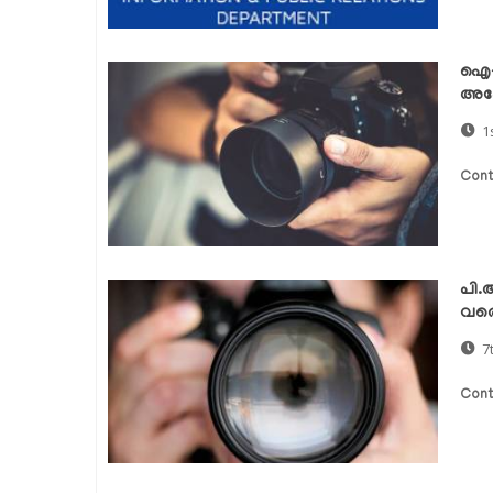
ഐ-പ
അപേ
1
Cont
പി.
വരെ 
7
Cont