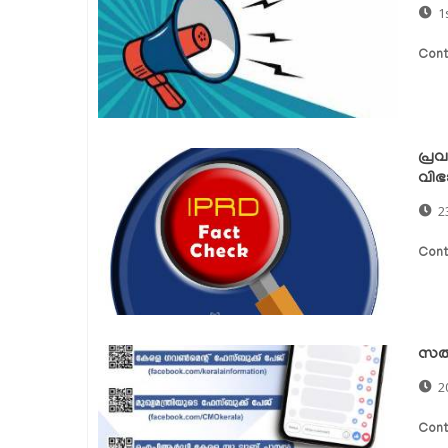
1
Cont
പ്രവ
വിഭ
2
Cont
സത്
2
Cont