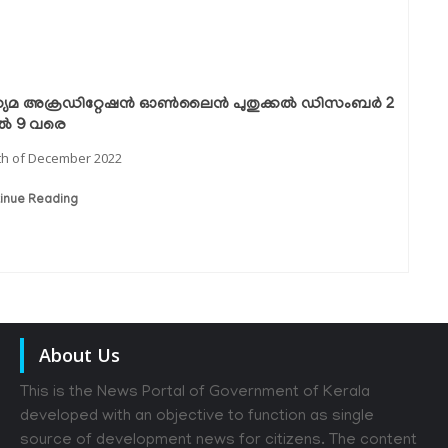
്യമ അക്രഡിറ്റേഷൻ ഓൺലൈൻ പുതുക്കൽ ഡിസംബർ 2
ൽ 9 വരെ
th of December 2022
inue Reading
About Us
This is the News Portal of Government of Kerala
developed with an objective to function as single
source of development news for citizens. The content