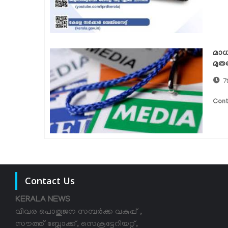
മാധ
മുത
7
Cont
Contact Us
KERALA NEWS
വിവര പൊതുജന സമ്പര്‍ക്ക വകുപ്പ് ,
സൗത്ത് ബ്ലോക്ക്, സെക്രട്ടേറിയറ്റ്,