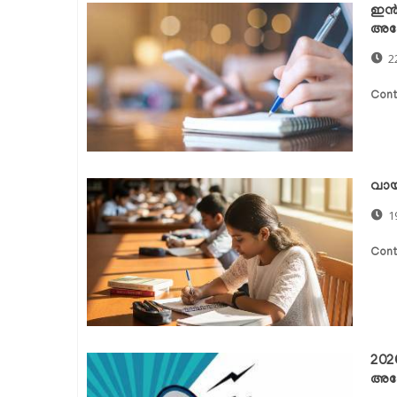
ഇന്
അപേ
2
Cont
വായ
1
Cont
202
അപേ