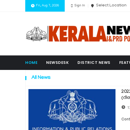
Select Location
Fri, Aug 7, 2026
Sign In
HOME
NEWSDESK
DISTRICT NEWS
FEAT
All News
202
(റി
1
Cont