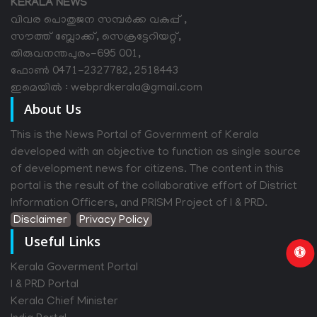
KERALA NEWS
വിവര പൊതുജന സമ്പര്‍ക്ക വകുപ്പ് ,
സൗത്ത് ബ്ലോക്ക്, സെക്രട്ടേറിയറ്റ്,
തിരുവനന്തപുരം-695 001,
ഫോൺ 0471-2327782, 2518443
ഇമെയിൽ : webprdkerala@gmail.com
About Us
This is the News Portal of Government of Kerala
developed with an objective to function as single source
of development news for citizens. The content in this
portal is the result of the collaborative effort of District
Information Officers, and PRISM Project of I & PRD.
Disclaimer
Privacy Policy
Useful Links
Kerala Goverment Portal
I & PRD Portal
Kerala Chief Minister