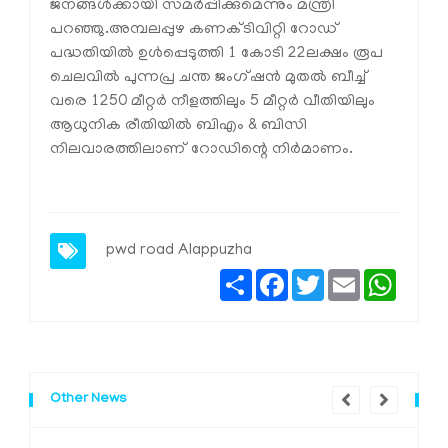
ജനങ്ങള്‍ക്കായി സമര്‍പ്പിക്കുമെന്നും മന്ത്രി
പറഞ്ഞു.അമ്പലപ്പുഴ കണക്ടിവിറ്റി റോഡ്
പദ്ധതിയില്‍ ഉള്‍പ്പെടുത്തി 1 കോടി 22ലക്ഷം രൂപ
ചെലവില്‍ പുന്നപ്ര ചന്ത ജംഗ്ഷന്‍ മുതല്‍ ബീച്ച്
വരെ 1250 മീറ്റര്‍ നീളത്തിലും 5 മീറ്റര്‍ വീതിയിലും
ആധുനിക രീതിയില്‍ ബിഎം & ബിസി
നിലവാരത്തിലാണ് റോഡിന്റെ നിര്‍മാണം.
pwd road Alappuzha
Share
Facebook
Twitter
Email
Whats
Other News