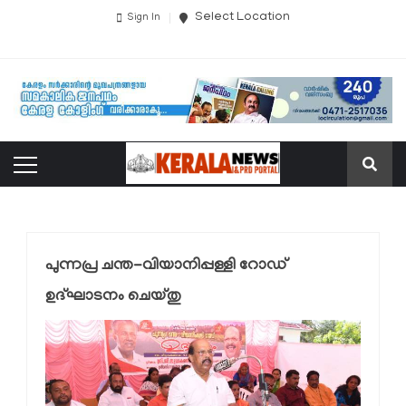
Select Location
Sign In
പുന്നപ്ര ചന്ത-വിയാനിപ്പള്ളി റോഡ്
ഉദ്ഘാടനം ചെയ്തു