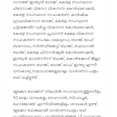
സൗത്ത് ഇന്ത്യന്‍ ബാങ്ക്, കേരള സംസ്ഥാന
പിന്നോക്ക വിഭാഗ വികസന കോര്‍പ്പറേഷന്‍,
കേരള സംസ്ഥാന സഹകരണ കാര്‍ഷിക
ഗ്രാമവികസന ബാങ്ക്, കേരള സംസ്ഥാന
പട്ടികജാതി/ വര്‍ഗ്ഗ വികസന കോര്‍പ്പറേഷന്‍,
കേരള സംസ്ഥാന പ്രവാസി ക്ഷേമ വികസന
സഹകരണ സംഘം (മലപ്പുറം), ബാങ്ക് ഓഫ്
ബറോഡ, സിന്‍ഡിക്കേറ്റ് ബാങ്ക്, ഫെഡറല്‍
ബാങ്ക്, കേരള ഫിനാന്‍ഷ്യല്‍ കോര്‍പ്പറേഷന്‍,
ഇന്ത്യന്‍ ഓവര്‍സീസ് ബാങ്ക്, കോഴിക്കോട് ജില്ലാ
സഹകരണ ബാങ്ക്, ബാങ്ക് ഓഫ് ഇന്ത്യ എന്നീ
ധനകാര്യ സ്ഥാപനങ്ങളുമായും ധാരാണാ പത്രം
ഒപ്പ് വച്ചിട്ടുണ്ട്.
യൂക്കോ ബാങ്കിന് നിലവില്‍ സംസ്ഥാനത്തുടനീളം
50 ഓളം ശാഖകളും ടെഹറാന്‍, സിംഗപൂര്‍,
ഹോങ്കോങ്ങ് എന്നിവിടങ്ങളിലും ശാഖകള്‍ ഉണ്ട്.
യൂക്കോ ബാങ്കുമായി ധാരാണാപത്രം ഒപ്പ്
വച്ചതിലൂടെ ഈ പദ്ധതിയിന്‍കീഴില്‍ 15 ധനകാര്യ