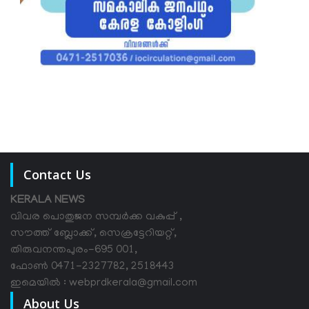
Contact Us
KERALA NEWS
വിവര പൊതുജന സമ്പര്‍ക്ക വകുപ്പ് ,
സൗത്ത് ബ്ലോക്ക്, സെക്രട്ടേറിയറ്റ്,
തിരുവനന്തപുരം-695 001,
ഫോൺ 0471-2327782, 2518443
ഇമെയിൽ : webprdkerala@gmail.com
About Us