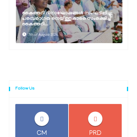
കൈത്തറി ദിനാഘോഷങ്ങൾ സംഘടിപ്പിച്ചു;
പരമ്പരാഗത നെയ്ത്തുകാരെ സംരക്ഷിച്ച്
കൈത്തറി...
7th of August 2026
Follow Us
CM
PRD