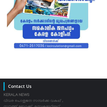
Contact Us
KERALA NEWS
വിവര പൊതുജന സമ്പര്‍ക്ക വകുപ്പ് ,
സൗത്ത് ബ്ലോക്ക്, സെക്രട്ടേറിയറ്റ്,