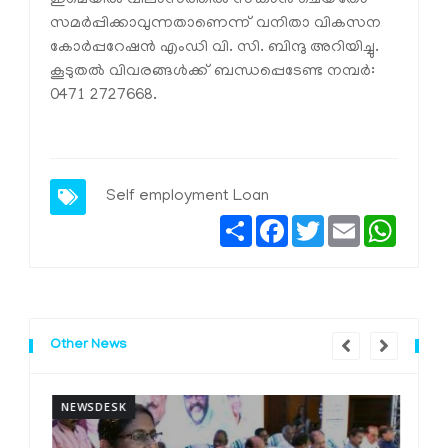
ഇമെയില്‍ വിലാസത്തില്‍ സ്‌കാന്‍ ചെയ്‌തോ
സമര്‍പ്പിക്കാവുന്നതാണെന്ന് വനിതാ വികസന
കോര്‍പ്പറേഷന്‍ എംഡി വി. സി. ബിന്ദു അറിയിച്ചു.
കൂടുതല്‍ വിവരങ്ങള്‍ക്ക് ബന്ധപ്പെടേണ്ട നമ്പര്‍:
0471 2727668.
Self employment Loan
Share
Facebook
Twitter
Email
Whats
Other News
NEWSDESK
N