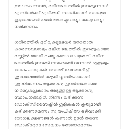
ഇടപഴകുന്നവർ, മലിനജലത്തിൽ ഇറങ്ങുന്നവർ
എന്നിവർക്ക് എലിപ്പനി ബാധിക്കാൻ സാധ്യത
കൂടുതലായതിനാൽ കൈയ്യുറകളും കാലുറകളും
ധരിക്കണം.
ശരീരത്തിൽ മുറിവുകളുള്ളവർ യാതൊരു
കാരണവശാലും മലിന ജലത്തിൽ ഇറങ്ങുകയോ
മണ്ണിൽ ജോലി ചെയ്യുകയോ ചെയ്യരുത്. മലിന
ജലത്തിൽ ഇറങ്ങി നടക്കേണ്ടി വന്നാൽ എത്രയും
വേഗം കാലുകൾ സോപ്പ് ഉപയോഗിച്ച്
ശുദ്ധജലത്തിൽ കഴുകി വൃത്തിയാക്കാൻ
ശ്രദ്ധിക്കണം. ആരോഗ്യ പ്രവർത്തകരുടെ
നിർദ്ദേശപ്രകാരം അടുത്തുള്ള ആരോഗ്യ
സ്ഥാപനങ്ങളിൽ നിന്നും ലഭിക്കുന്ന
ഡോക്‌സിസൈക്ലിൻ ഗുളികകൾ കൃത്യമായി
കഴിക്കണമെന്നും സ്വയംചികിത്സ ഒഴിവാക്കി
രോഗലക്ഷണങ്ങൾ കണ്ടാൽ ഉടൻ തന്നെ
ഡോക്ടറുടെ സേവനം തേടണമെന്നും