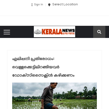
Select Location
Sign In
എലിപ്പനി പ്രതിരോധം:
വെള്ളക്കെട്ടിലിറങ്ങിയവർ
ഡോക്‌സിസൈക്ലിൻ കഴിക്കണം