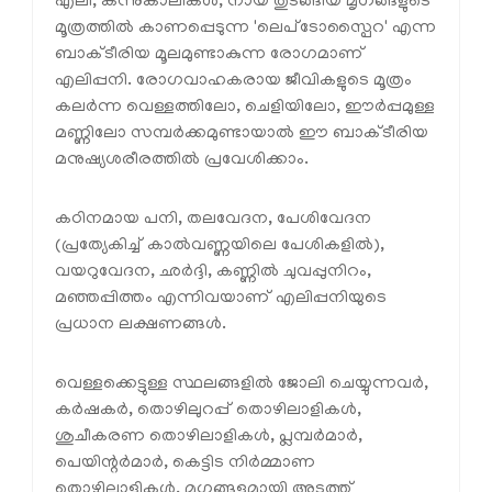
എലി, കന്നുകാലികൾ, നായ തുടങ്ങിയ മൃഗങ്ങളുടെ
മൂത്രത്തിൽ കാണപ്പെടുന്ന 'ലെപ്ടോസ്പൈറ' എന്ന
ബാക്ടീരിയ മൂലമുണ്ടാകുന്ന രോഗമാണ്
എലിപ്പനി. രോഗവാഹകരായ ജീവികളുടെ മൂത്രം
കലർന്ന വെള്ളത്തിലോ, ചെളിയിലോ, ഈർപ്പമുള്ള
മണ്ണിലോ സമ്പർക്കമുണ്ടായാൽ ഈ ബാക്ടീരിയ
മനുഷ്യശരീരത്തിൽ പ്രവേശിക്കാം.
കഠിനമായ പനി, തലവേദന, പേശിവേദന
(പ്രത്യേകിച്ച് കാൽവണ്ണയിലെ പേശികളിൽ),
വയറുവേദന, ഛർദ്ദി, കണ്ണിൽ ചുവപ്പുനിറം,
മഞ്ഞപ്പിത്തം എന്നിവയാണ് എലിപ്പനിയുടെ
പ്രധാന ലക്ഷണങ്ങൾ.
വെള്ളക്കെട്ടുള്ള സ്ഥലങ്ങളിൽ ജോലി ചെയ്യുന്നവർ,
കർഷകർ, തൊഴിലുറപ്പ് തൊഴിലാളികൾ,
ശുചീകരണ തൊഴിലാളികൾ, പ്ലമ്പർമാർ,
പെയിന്റർമാർ, കെട്ടിട നിർമ്മാണ
തൊഴിലാളികൾ, മൃഗങ്ങളുമായി അടുത്ത്