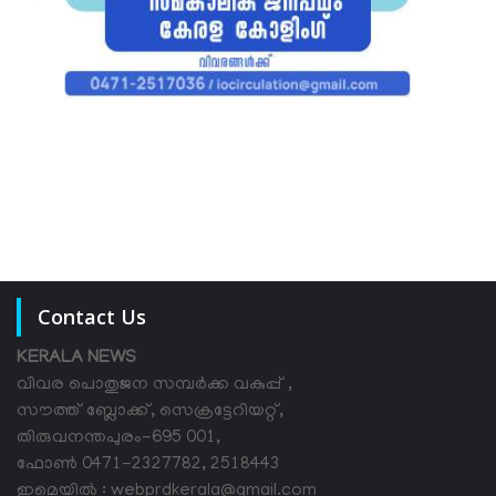
Contact Us
KERALA NEWS
വിവര പൊതുജന സമ്പര്‍ക്ക വകുപ്പ് ,
സൗത്ത് ബ്ലോക്ക്, സെക്രട്ടേറിയറ്റ്,
തിരുവനന്തപുരം-695 001,
ഫോൺ 0471-2327782, 2518443
ഇമെയിൽ : webprdkerala@gmail.com