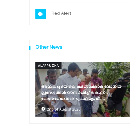
Red Alert
Other News
ALAPPUZHA
േരിടാനുള്ള
അമ്പലപ്പുഴയിലെ കടൽക്ഷോഭ ബാധിത
 മന്ത്രി
പ്രദേശങ്ങൾ സന്ദർശിച്ച് കെ.സി.
വേണുഗോപാൽ എം.പിയും ജി....
2nd of August 2026