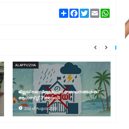
Share
Facebook
Twitter
Email
WhatsAp
ALAPPUZHA
ALA
ജില്ലയിലെ വിദ്യാഭ്യാസ സ്ഥാപനങ്ങൾക്ക്
ആ
ആഗസ്‌റ്റ് 3 അവധി
ത
2nd of August 2026