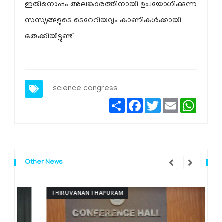
ഇതിനൊപ്പം അലങ്കാരത്തിനായി ഉപയോഗിക്കുന്ന
സസ്യങ്ങളുടെ ടെറേറിയവും കാണികള്‍ക്കായി
ഒരുക്കിയിട്ടുണ്ട്
science congress
Share
Facebook
Twitter
Email
Whats
Other News
THIRUVANANTHAPURAM
T