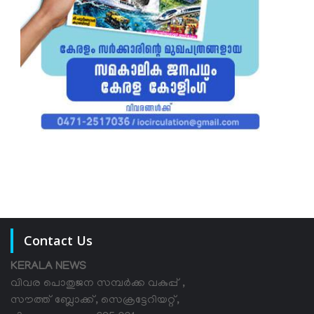
Contact Us
KERALA NEWS
വിവര പൊതുജന സമ്പര്‍ക്ക വകുപ്പ് ,
സൗത്ത് ബ്ലോക്ക്, സെക്രട്ടേറിയറ്റ്,