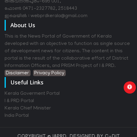
തിരുവനന്തപുരം-695 001,
ഫോൺ 0471-2327782, 2518443
ഇമെയിൽ : webprdkerala@gmail.com
About Us
This is the News Portal of Government of Kerala
developed with an objective to function as single source
of development news for citizens. The content in this
portal is the result of the collaborative effort of District
Information Officers, and PRISM Project of I & PRD.
Disclaimer
Privacy Policy
Useful Links
Kerala Goverment Portal
I & PRD Portal
Kerala Chief Minister
India Portal
COPYRIGHT © I&PRD, DESIGNED BY C-DIT