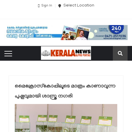
Select Location
Sign In
മൈക്രോസ്‌കോപ്പിലൂടെ മാത്രം കാണാവുന്ന
പുഷ്പവുമായി ശാസ്ത്ര നഗരി