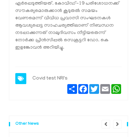
ഏര്‍പ്പെടുത്തിയത്. കോവിഡ്-19 പരിശോധനക്ക്
സൗകര്യമൊരുക്കാന്‍ കൂടുതല്‍ സമയം
വേണമെന്ന് വിവിധ പ്രവാസി സംഘടനകള്‍
ആവശ്യപ്പെട്ട സാഹചര്യത്തിലാണ് നിബന്ധന
നടപ്പാക്കുന്നത് നാലുദിവസം നീട്ടിയതെന്ന്
നോര്‍ക്ക പ്രിന്‍സിപ്പല്‍ സെക്രട്ടറി ഡോ. കെ
ഇളങ്കോവന്‍ അറിയിച്ചു.
Covid test
NRI's
Share
Facebook
Twitter
Email
Whats
Other News