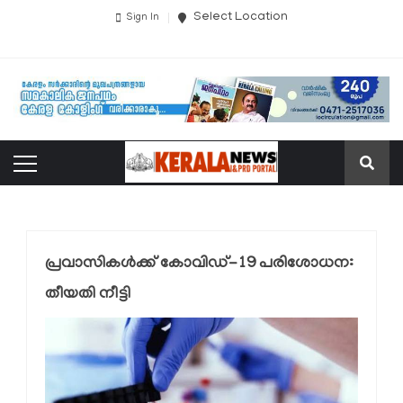
Select Location
Sign In
പ്രവാസികള്‍ക്ക് കോവിഡ്-19 പരിശോധന:
തീയതി നീട്ടി