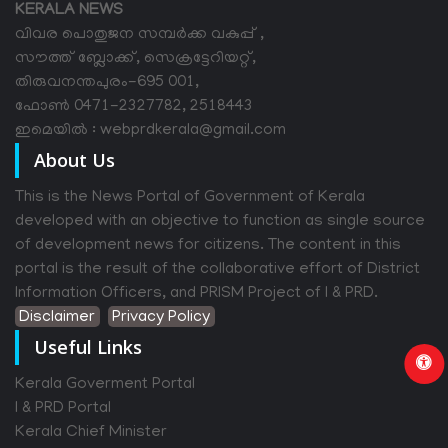
KERALA NEWS
വിവര പൊതുജന സമ്പര്‍ക്ക വകുപ്പ് ,
സൗത്ത് ബ്ലോക്ക്, സെക്രട്ടേറിയറ്റ്,
തിരുവനന്തപുരം-695 001,
ഫോൺ 0471-2327782, 2518443
ഇമെയിൽ : webprdkerala@gmail.com
About Us
This is the News Portal of Government of Kerala
developed with an objective to function as single source
of development news for citizens. The content in this
portal is the result of the collaborative effort of District
Information Officers, and PRISM Project of I & PRD.
Disclaimer
Privacy Policy
Useful Links
Kerala Goverment Portal
I & PRD Portal
Kerala Chief Minister