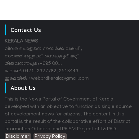
Contact Us
KERALA NEWS
വിവര പൊതുജന സമ്പര്‍ക്ക വകുപ്പ് ,
സൗത്ത് ബ്ലോക്ക്, സെക്രട്ടേറിയറ്റ്,
തിരുവനന്തപുരം-695 001,
ഫോൺ 0471-2327782, 2518443
ഇമെയിൽ : webprdkerala@gmail.com
About Us
This is the News Portal of Government of Kerala
developed with an objective to function as single source
of development news for citizens. The content in this
portal is the result of the collaborative effort of District
Information Officers, and PRISM Project of I & PRD.
Disclaimer
Privacy Policy