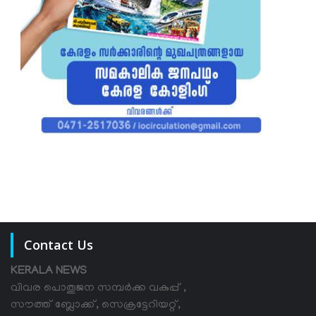
Contact Us
KERALA NEWS
വിവര പൊതുജന സമ്പര്‍ക്ക വകുപ്പ് ,
സൗത്ത് ബ്ലോക്ക്, സെക്രട്ടേറിയറ്റ്,