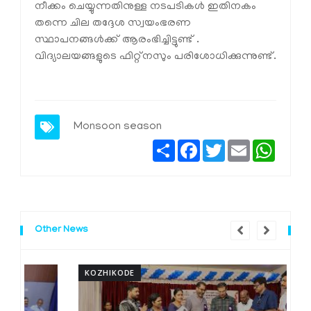
നീക്കം ചെയ്യുന്നതിനുള്ള നടപടികള്‍ ഇതിനകം
തന്നെ ചില തദ്ദേശ സ്വയംഭരണ
സ്ഥാപനങ്ങള്‍ക്ക് ആരംഭിച്ചിട്ടുണ്ട് .
വിദ്യാലയങ്ങളുടെ ഫിറ്റ്‌നസും പരിശോധിക്കുന്നുണ്ട്.
Monsoon season
Share
Facebook
Twitter
Email
Whats
Other News
KOZHIKODE
K