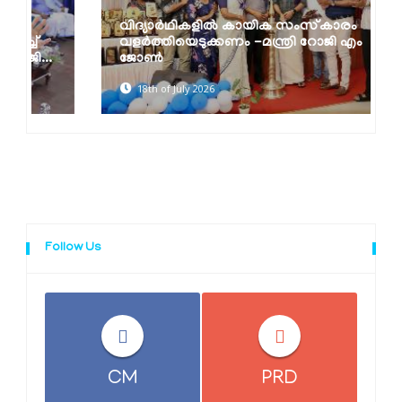
വിദ്യാർഥികളിൽ കായിക സംസ്‌കാരം
വളർത്തിയെടുക്കണം -മന്ത്രി റോജി എം
ജോൺ
18th of July 2026
Follow Us
CM
PRD