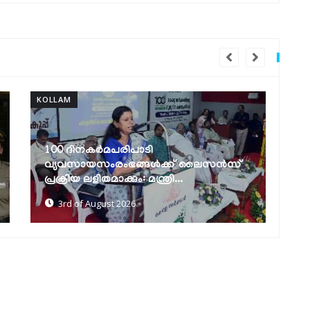
KOLLAM
KOL
ദേശീയപാത വികസനം: വെള്ളക്കെട്ട്
പരിഹരിക്കാന്‍ ശാശ്വത നടപടികള്‍
വ
സ്വീകരിക്കുമെന്ന്...
പ
10th of July 2026