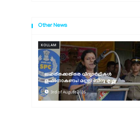
Other News
KOLLAM
100 ദിനകര്‍മപരിപാടി
വ്യവസായസംരംഭങ്ങള്‍ക്ക് ലൈസന്‍സ്
ണ
പ്രക്രിയ ലളിതമാക്കും: മന്ത്രി...
3rd of August 2026