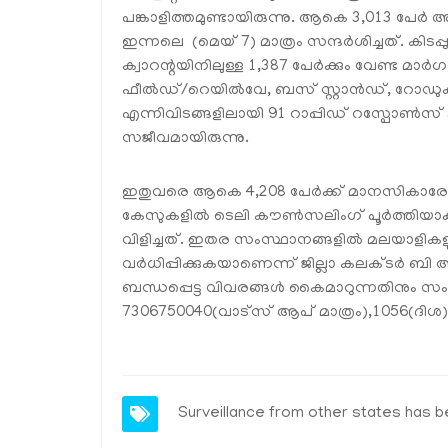
പങ്കാളിത്തമുണ്ടായിരുന്നു. ആകെ 3,013 പേര്
ഇന്നലെ (മെയ് 7) മാത്രം സന്ദര്‍ശിച്ചത്. കിട
ക്വാറന്റയിനിലുള്ള 1,387 പേര്‍ക്കും വേണ്ട മാര
ഫീല്‍ഡ്/റെയില്‍വേ, ബസ് സ്റ്റാന്‍ഡ്, റോഡുക
എന്നിവിടങ്ങളിലായി 91 റാപ്പിഡ് റസ്പോണ്‍സ് ട
സജീവമായിരുന്നു.
ഇതുവരെ ആകെ 4,208 പേര്‍ക്ക് മാനസികാരോഗ
കേസുകളില്‍ ടെലി കൗണ്‍സലിംഗ് പൂര്‍ത്തിയാക്
വിളിച്ചത്. ഇതര സംസ്ഥാനങ്ങളില്‍ മലയാളികള
വര്‍ധിപ്പിക്കുകയാണെന്ന് ജില്ലാ കലക്ടര്‍ ബ
ബന്ധപ്പെട്ട വിവരങ്ങള്‍ കൈമാറുന്നതിനും സം
7306750040(വാട്‌സ് ആപ് മാത്രം),1056(ദിശ)
Surveillance from other states has b