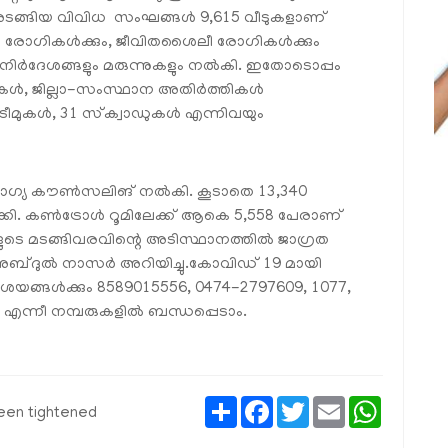
‍ അടങ്ങിയ വിവിധ സംഘങ്ങള്‍ 9,615 വീടുകളാണ്
പ്പു രോഗികള്‍ക്കും, ജീവിതശൈലീ രോഗികള്‍ക്കും
്‍ഗനിര്‍ദേശങ്ങളും മരുന്നുകളും നല്‍കി. ഇതോടൊപ്പം
ള്‍, ജില്ലാ-സംസ്ഥാന അതിര്‍ത്തികള്‍
ീമുകള്‍, 31 സ്‌ക്വാഡുകള്‍ എന്നിവയും
്യ കൗണ്‍സലിങ് നല്‍കി. കൂടാതെ 13,340
കി. കണ്‍ട്രോള്‍ റൂമിലേക്ക് ആകെ 5,558 പേരാണ്
ുടെ മടങ്ങിവരവിന്റെ അടിസ്ഥാനത്തില്‍ ജാഗ്രത
ി അബ്ദുല്‍ നാസര്‍ അറിയിച്ചു.കോവിഡ് 19 മായി
ശയങ്ങള്‍ക്കും 8589015556, 0474-2797609, 1077,
 എന്നീ നമ്പരുകളില്‍ ബന്ധപ്പെടാം.
Share
Facebook
Twitter
Email
WhatsAp
een tightened