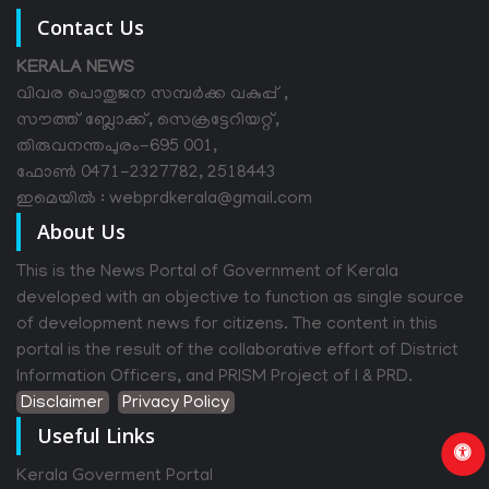
Contact Us
KERALA NEWS
വിവര പൊതുജന സമ്പര്‍ക്ക വകുപ്പ് ,
സൗത്ത് ബ്ലോക്ക്, സെക്രട്ടേറിയറ്റ്,
തിരുവനന്തപുരം-695 001,
ഫോൺ 0471-2327782, 2518443
ഇമെയിൽ : webprdkerala@gmail.com
About Us
This is the News Portal of Government of Kerala
developed with an objective to function as single source
of development news for citizens. The content in this
portal is the result of the collaborative effort of District
Information Officers, and PRISM Project of I & PRD.
Disclaimer
Privacy Policy
Useful Links
Kerala Goverment Portal