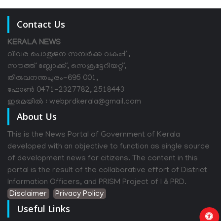
Contact Us
KERALA NEWS
വിവര പൊതുജന സമ്പര്‍ക്ക വകുപ്പ് ,
സൗത്ത് ബ്ലോക്ക്, സെക്രട്ടേറിയറ്റ്,
തിരുവനന്തപുരം-695 001,
ഫോൺ 0471-2327782, 2518443
ഇമെയിൽ : webprdkerala@gmail.com
About Us
This is the News Portal of Government of Kerala
developed with an objective to function as single source
of development news for citizens. The content in this
portal is the result of the collaborative effort of District
Information Officers, and PRISM Project of I & PRD.
Disclaimer
Privacy Policy
Useful Links