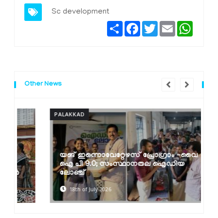
Sc development
Share
Facebook
Twitter
Email
Whats
Other News
PALAKKAD
P
യങ് ഇന്നൊവേറ്റേഴസ് പ്രോഗ്രാം -വൈ
ഐ പി 9.0; സംസ്ഥാനതല ഐഡിയ
ലോഞ്ച്
18th of July 2026