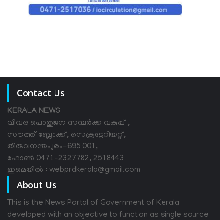
Contact Us
KERALA NEWS
വിവര പൊതുജന സമ്പര്‍ക്ക വകുപ്പ് ,
സൗത്ത് ബ്ലോക്ക്, സെക്രട്ടേറിയറ്റ്,
തിരുവനന്തപുരം-695 001,
ഫോൺ 0471-2327782, 2518443
ഇമെയിൽ : webprdkerala@gmail.com
About Us
This is the News Portal of Government of Kerala
developed with an objective to function as single source