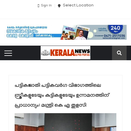
Select Location
Sign In
പട്ടികജാതി പട്ടികവര്‍ഗ വിഭാഗത്തിലെ
സ്ത്രീകളുടേയും കുട്ടികളുടേയും ഉന്നമനത്തിന്
പ്രാധാന്യം: മന്ത്രി കെ എ തുളസി