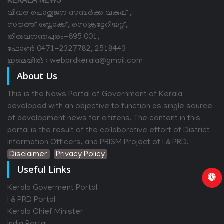
KERALA NEWS
വിവര പൊതുജന സമ്പര്‍ക്ക വകുപ്പ് ,
സൗത്ത് ബ്ലോക്ക്, സെക്രട്ടേറിയറ്റ്,
തിരുവനന്തപുരം-695 001,
ഫോൺ 0471-2327782, 2518443
ഇമെയിൽ : webprdkerala@gmail.com
About Us
This is the News Portal of Government of Kerala
developed with an objective to function as single source
of development news for citizens. The content in this
portal is the result of the collaborative effort of District
Information Officers, and PRISM Project of I & PRD.
Disclaimer
Privacy Policy
Useful Links
Kerala Goverment Portal
I & PRD Portal
Kerala Chief Minister