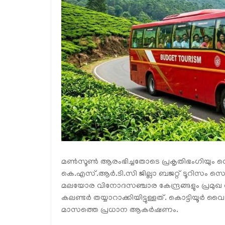
മൺസൂൺ ആരംഭിച്ചതോടെ പ്രകൃതിഭംഗിയും വെള
കെ.എസ്.ആർ.ടി.സി ജില്ലാ ബജറ്റ് ടൂറിസം
മലയോര വിനോദസഞ്ചാര കേന്ദ്രങ്ങളും പ്രമുഖ തീ
കലണ്ടർ തയ്യാറാക്കിയിട്ടുള്ളത്. കൊട്ടി
മാസത്തെ പ്രധാന ആകർഷണം.