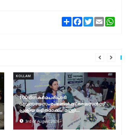
Share
Facebook
Twitter
Email
WhatsAp
KOLLAM
KO
ദേശീയപാത വികസനം: വെള്ളക്കെട്ട്
പരിഹരിക്കാന്‍ ശാശ്വത നടപടികള്‍
വ
സ്വീകരിക്കുമെന്ന്...
പ
10th of July 2026