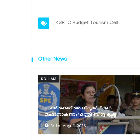
KSRTC
Budget Tourism Cell
Other News
KOLLAM
100 ദിനകര്‍മപരിപാടി
വ്യവസായസംരംഭങ്ങള്‍ക്ക് ലൈസന്‍സ്
ണ
പ്രക്രിയ ലളിതമാക്കും: മന്ത്രി...
3rd of August 2026