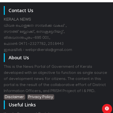
Contact Us
KERALA NEWS
വിവര പൊതുജന സമ്പര്‍ക്ക വകുപ്പ് ,
സൗത്ത് ബ്ലോക്ക്, സെക്രട്ടേറിയറ്റ്,
തിരുവനന്തപുരം-695 001,
ഫോൺ 0471-2327782, 2518443
ഇമെയിൽ : webprdkerala@gmail.com
About Us
This is the News Portal of Government of Kerala
developed with an objective to function as single source
of development news for citizens. The content in this
portal is the result of the collaborative effort of District
Information Officers, and PRISM Project of I & PRD.
Disclaimer
Privacy Policy
Useful Links