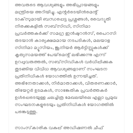
അവരുടെ ആവശ്യങ്ങളും അഭിപ്രായങ്ങളും
മന്ത്രിയെ അറിയിച്ചു. എന്റർടെയിൻമെന്റ്
ടാക്സുമായി ബന്ധപ്പെട്ട പ്രശ്നങ്ങൾ, വൈദ്യുതി
നിരക്കുകളിൽ സബ്‌സിഡി, സിനിമാ
പ്രവർത്തകർക്ക് സമഗ്ര ഇൻഷുറൻസ്, പൈറസി
തടയാൻ കാര്യക്ഷമമായ നടപടികൾ, മലയാള
സിനിമാ മ്യൂസിയം, ജൂനിയർ ആർട്ടിസ്റ്റുകൾക്ക്
കൃത്യസമയത്ത് പേയ്‌മെന്റ് ലഭിക്കുന്നു എന്ന്
ഉറപ്പുവരുത്തൽ, സബ്‌സിഡികൾ വർധിപ്പിക്കുക
തുടങ്ങിയ വിവിധ ആവശ്യങ്ങളാണ് സംഘടന
പ്രതിനിധികൾ യോഗത്തിൽ ഉന്നയിച്ചത്.
അഭിനേതാക്കൾ, നിർമാതാക്കൾ, വിതരണക്കാർ,
തിയേറ്റർ ഉടമകൾ, സാങ്കേതിക പ്രവർത്തകർ
ഉൾപ്പെടെയുള്ള ചലച്ചിത്ര മേഖലയിലെ എല്ലാ പ്രമുഖ
സംഘടനകളുടെയും പ്രതിനിധികൾ യോഗത്തിൽ
പങ്കെടുത്തു.
സാംസ്‌കാരിക വകുപ്പ് അഡിഷണൽ ചീഫ്