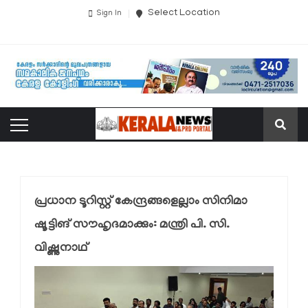
Select Location
Sign In
പ്രധാന ടൂറിസ്റ്റ് കേന്ദ്രങ്ങളെല്ലാം സിനിമാ
ഷൂട്ടിങ് സൗഹൃദമാക്കും: മന്ത്രി പി. സി.
വിഷ്ണുനാഥ്