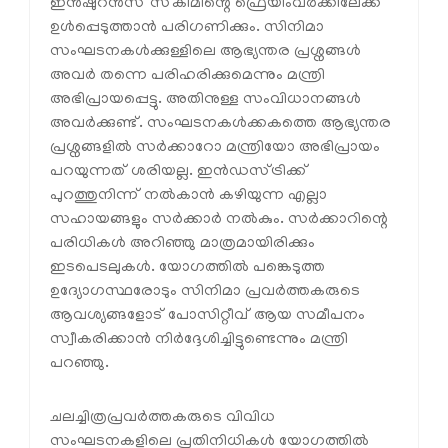
ഇൻഷുറൻസ് സ്‌കീമിന്റെ ഫ്രെയിംവർക്കിലേക്ക്
ഉൾപ്പെടുത്താൻ പരിഗണിക്കും. സിനിമാ
സംഘടനകൾക്കുള്ളിലെ ആഭ്യന്തര പ്രശ്നങ്ങൾ
അവർ തന്നെ പരിഹരിക്കുമെന്നും മന്ത്രി
അഭിപ്രായപ്പെട്ടു. അതിനുള്ള സംവിധാനങ്ങൾ
അവർക്കുണ്ട്. സംഘടനകൾക്കകത്തെ ആഭ്യന്തര
പ്രശ്നങ്ങളിൽ സർക്കാറോ മന്ത്രിയോ അഭിപ്രായം
പറയുന്നത് ശരിയല്ല. ഇൻഡസ്ട്രിക്ക്
പുറത്തുനിന്ന് നൽകാൻ കഴിയുന്ന എല്ലാ
സഹായങ്ങളും സർക്കാർ നൽകും. സർക്കാറിന്റെ
പരിധികൾ അറിഞ്ഞു മാത്രമായിരിക്കും
ഇടപെടലുകൾ. യോഗത്തിൽ പങ്കെടുത്ത
ഉദ്യോഗസ്ഥരോടും സിനിമാ പ്രവർത്തകരുടെ
ആവശ്യങ്ങളോട് പോസിറ്റീവ് ആയ സമീപനം
സ്വീകരിക്കാൻ നിർദ്ദേശിച്ചിട്ടുണ്ടെന്നും മന്ത്രി
പറഞ്ഞു.
ചലച്ചിത്രപ്രവർത്തകരുടെ വിവിധ
സംഘടനകളിലെ പ്രതിനിധികൾ യോഗത്തിൽ