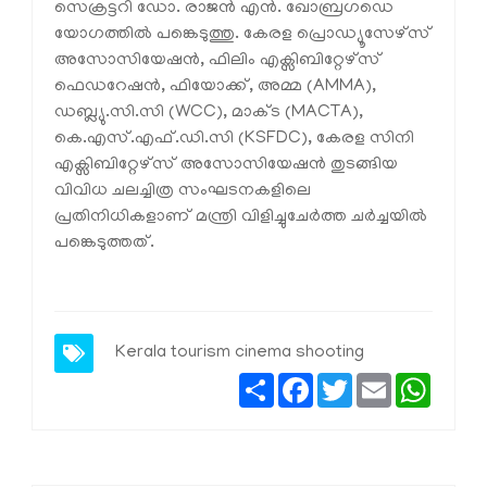
സെക്രട്ടറി ഡോ. രാജൻ എൻ. ഖോബ്രഗഡെ
യോഗത്തിൽ പങ്കെടുത്തു. കേരള പ്രൊഡ്യൂസേഴ്സ്
അസോസിയേഷൻ, ഫിലിം എക്സിബിറ്റേഴ്സ്
ഫെഡറേഷൻ, ഫിയോക്ക്, അമ്മ (AMMA),
ഡബ്ല്യു.സി.സി (WCC), മാക്ട (MACTA),
കെ.എസ്.എഫ്.ഡി.സി (KSFDC), കേരള സിനി
എക്സിബിറ്റേഴ്സ് അസോസിയേഷൻ തുടങ്ങിയ
വിവിധ ചലച്ചിത്ര സംഘടനകളിലെ
പ്രതിനിധികളാണ് മന്ത്രി വിളിച്ചുചേർത്ത ചർച്ചയിൽ
പങ്കെടുത്തത്.
Kerala tourism
cinema shooting
Share
Facebook
Twitter
Email
Whats