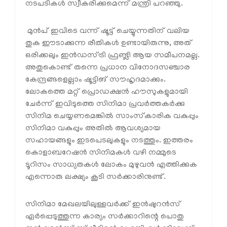
നടപടികൾ സ്വീകരിക്കുമെന്ന് മന്ത്രി പറഞ്ഞു.
മുൻപ് ഇവിടെ വന്ന് ഷൂട്ട് ചെയ്യുന്നതിന് വലിയ
തുക ഈടാക്കുന്ന രീതികൾ ഉണ്ടായിരുന്നു, അത്
ഒരിക്കലും ഇൻഡസ്ട്രി ഫ്രണ്ട്ലി ആയ സമീപനമല്ല.
അതുകൊണ്ട് തന്നെ പ്രധാന വിനോദസഞ്ചാര
കേന്ദ്രങ്ങളെല്ലാം ഷൂട്ടിങ് സൗഹൃദമാക്കും.
ലോകത്തെ മറ്റ് പ്രൊഡക്ഷൻ ഹൗസുകളുമായി
ചേർന്ന് ഇവിടുത്തെ സിനിമാ പ്രവർത്തകർക്കു
സിനിമ ചെയ്യണമെങ്കിൽ സാംസ്‌കാരിക വകുപ്പും
സിനിമാ വകുപ്പും അതിൽ ആവശ്യമായ
സഹായങ്ങളും ഇടപെടലുകളും നടത്തും. ഇത്തരം
കൊളാബറേഷൻ സിനിമകൾ വഴി നമ്മുടെ
ടൂറിസം സാധ്യതകൾ ലോകം മുഴുവൻ എത്തിക്കുക
എന്നൊരു ലക്ഷ്യം കൂടി സർക്കാരിനുണ്ട്.
സിനിമാ മേഖലയിലുള്ളവർക്ക് ഇൻഷുറൻസ്
ഏർപ്പെടുത്തുന്ന കാര്യം സർക്കാറിന്റെ പൊതു