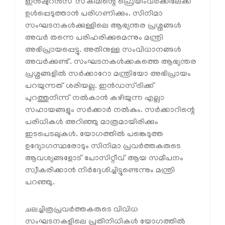
ഇൻഷുറൻസ് സ്‌കീമിന്റെ ഫ്രെയിംവർക്കിലേക്ക്
ഉൾപ്പെടുത്താൻ പരിഗണിക്കും. സിനിമാ
സംഘടനകൾക്കുള്ളിലെ ആഭ്യന്തര പ്രശ്നങ്ങൾ
അവർ തന്നെ പരിഹരിക്കുമെന്നും മന്ത്രി
അഭിപ്രായപ്പെട്ടു. അതിനുള്ള സംവിധാനങ്ങൾ
അവർക്കുണ്ട്. സംഘടനകൾക്കകത്തെ ആഭ്യന്തര
പ്രശ്നങ്ങളിൽ സർക്കാറോ മന്ത്രിയോ അഭിപ്രായം
പറയുന്നത് ശരിയല്ല. ഇൻഡസ്ട്രിക്ക്
പുറത്തുനിന്ന് നൽകാൻ കഴിയുന്ന എല്ലാ
സഹായങ്ങളും സർക്കാർ നൽകും. സർക്കാറിന്റെ
പരിധികൾ അറിഞ്ഞു മാത്രമായിരിക്കും
ഇടപെടലുകൾ. യോഗത്തിൽ പങ്കെടുത്ത
ഉദ്യോഗസ്ഥരോടും സിനിമാ പ്രവർത്തകരുടെ
ആവശ്യങ്ങളോട് പോസിറ്റീവ് ആയ സമീപനം
സ്വീകരിക്കാൻ നിർദ്ദേശിച്ചിട്ടുണ്ടെന്നും മന്ത്രി
പറഞ്ഞു.
ചലച്ചിത്രപ്രവർത്തകരുടെ വിവിധ
സംഘടനകളിലെ പ്രതിനിധികൾ യോഗത്തിൽ