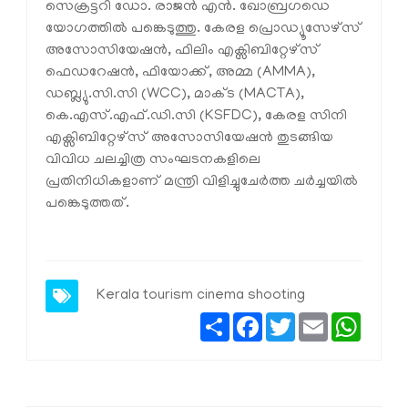
സെക്രട്ടറി ഡോ. രാജൻ എൻ. ഖോബ്രഗഡെ
യോഗത്തിൽ പങ്കെടുത്തു. കേരള പ്രൊഡ്യൂസേഴ്സ്
അസോസിയേഷൻ, ഫിലിം എക്സിബിറ്റേഴ്സ്
ഫെഡറേഷൻ, ഫിയോക്ക്, അമ്മ (AMMA),
ഡബ്ല്യു.സി.സി (WCC), മാക്ട (MACTA),
കെ.എസ്.എഫ്.ഡി.സി (KSFDC), കേരള സിനി
എക്സിബിറ്റേഴ്സ് അസോസിയേഷൻ തുടങ്ങിയ
വിവിധ ചലച്ചിത്ര സംഘടനകളിലെ
പ്രതിനിധികളാണ് മന്ത്രി വിളിച്ചുചേർത്ത ചർച്ചയിൽ
പങ്കെടുത്തത്.
Kerala tourism
cinema shooting
Share
Facebook
Twitter
Email
Whats