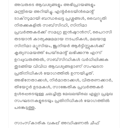
അവരുടെ ആവശ്യങ്ങളും അഭിപ്രായങ്ങളും
മന്ത്രിയെ അറിയിച്ചു. എന്റർടെയിൻമെന്റ്
ടാക്സുമായി ബന്ധപ്പെട്ട പ്രശ്നങ്ങൾ, വൈദ്യുതി
നിരക്കുകളിൽ സബ്‌സിഡി, സിനിമാ
പ്രവർത്തകർക്ക് സമഗ്ര ഇൻഷുറൻസ്, പൈറസി
തടയാൻ കാര്യക്ഷമമായ നടപടികൾ, മലയാള
സിനിമാ മ്യൂസിയം, ജൂനിയർ ആർട്ടിസ്റ്റുകൾക്ക്
കൃത്യസമയത്ത് പേയ്‌മെന്റ് ലഭിക്കുന്നു എന്ന്
ഉറപ്പുവരുത്തൽ, സബ്‌സിഡികൾ വർധിപ്പിക്കുക
തുടങ്ങിയ വിവിധ ആവശ്യങ്ങളാണ് സംഘടന
പ്രതിനിധികൾ യോഗത്തിൽ ഉന്നയിച്ചത്.
അഭിനേതാക്കൾ, നിർമാതാക്കൾ, വിതരണക്കാർ,
തിയേറ്റർ ഉടമകൾ, സാങ്കേതിക പ്രവർത്തകർ
ഉൾപ്പെടെയുള്ള ചലച്ചിത്ര മേഖലയിലെ എല്ലാ പ്രമുഖ
സംഘടനകളുടെയും പ്രതിനിധികൾ യോഗത്തിൽ
പങ്കെടുത്തു.
സാംസ്‌കാരിക വകുപ്പ് അഡിഷണൽ ചീഫ്