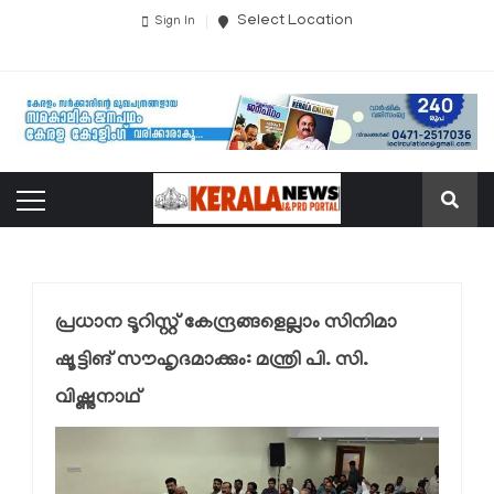
Select Location
Sign In
പ്രധാന ടൂറിസ്റ്റ് കേന്ദ്രങ്ങളെല്ലാം സിനിമാ
ഷൂട്ടിങ് സൗഹൃദമാക്കും: മന്ത്രി പി. സി.
വിഷ്ണുനാഥ്