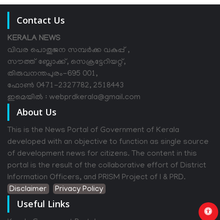
Contact Us
KERALA NEWS
വിവര പൊതുജന സമ്പര്‍ക്ക വകുപ്പ് ,
സൗത്ത് ബ്ലോക്ക്, സെക്രട്ടേറിയറ്റ്,
തിരുവനന്തപുരം-695 001,
ഫോൺ 0471-2327782, 2518443
ഇമെയിൽ : webprdkerala@gmail.com
About Us
This is the News Portal of Government of Kerala
developed with an objective to function as single source
of development news for citizens. The content in this
portal is the result of the collaborative effort of District
Information Officers, and PRISM Project of I & PRD.
Disclaimer
Privacy Policy
Useful Links