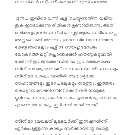
നടപടികൾ സ്വീകരിക്കുമെന്ന് മന്ത്രി പറഞ്ഞു.
മുൻപ് ഇവിടെ വന്ന് ഷൂട്ട് ചെയ്യുന്നതിന് വലിയ
തുക ഈടാക്കുന്ന രീതികൾ ഉണ്ടായിരുന്നു, അത്
ഒരിക്കലും ഇൻഡസ്ട്രി ഫ്രണ്ട്ലി ആയ സമീപനമല്ല.
അതുകൊണ്ട് തന്നെ പ്രധാന വിനോദസഞ്ചാര
കേന്ദ്രങ്ങളെല്ലാം ഷൂട്ടിങ് സൗഹൃദമാക്കും.
ലോകത്തെ മറ്റ് പ്രൊഡക്ഷൻ ഹൗസുകളുമായി
ചേർന്ന് ഇവിടുത്തെ സിനിമാ പ്രവർത്തകർക്കു
സിനിമ ചെയ്യണമെങ്കിൽ സാംസ്‌കാരിക വകുപ്പും
സിനിമാ വകുപ്പും അതിൽ ആവശ്യമായ
സഹായങ്ങളും ഇടപെടലുകളും നടത്തും. ഇത്തരം
കൊളാബറേഷൻ സിനിമകൾ വഴി നമ്മുടെ
ടൂറിസം സാധ്യതകൾ ലോകം മുഴുവൻ എത്തിക്കുക
എന്നൊരു ലക്ഷ്യം കൂടി സർക്കാരിനുണ്ട്.
സിനിമാ മേഖലയിലുള്ളവർക്ക് ഇൻഷുറൻസ്
ഏർപ്പെടുത്തുന്ന കാര്യം സർക്കാറിന്റെ പൊതു