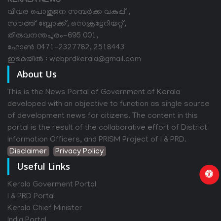
KERALA NEWS
വിവര പൊതുജന സമ്പര്‍ക്ക വകുപ്പ് ,
സൗത്ത് ബ്ലോക്ക്, സെക്രട്ടേറിയറ്റ്,
തിരുവനന്തപുരം-695 001,
ഫോൺ 0471-2327782, 2518443
ഇമെയിൽ : webprdkerala@gmail.com
About Us
This is the News Portal of Government of Kerala
developed with an objective to function as single source
of development news for citizens. The content in this
portal is the result of the collaborative effort of District
Information Officers, and PRISM Project of I & PRD.
Disclaimer
Privacy Policy
Useful Links
Kerala Goverment Portal
I & PRD Portal
Kerala Chief Minister
India Portal