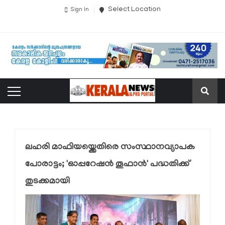
Select Location
Sign In
ലഹരി മാഫിയയ്ക്കെതിരെ സംസ്ഥാനവ്യാപക
പോരാട്ടം; 'ഓപ്പറേഷൻ തൂഫാൻ' പദ്ധതിക്ക്
തുടക്കമായി