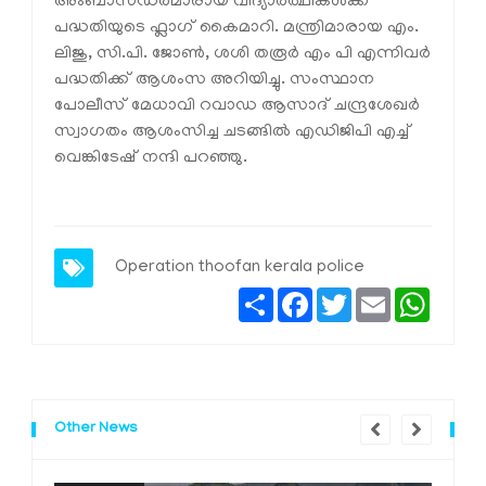
അംബാസഡർമാരായ വിദ്യാർത്ഥികൾക്ക്
പദ്ധതിയുടെ ഫ്ലാഗ് കൈമാറി. മന്ത്രിമാരായ എം.
ലിജു, സി.പി. ജോൺ, ശശി തരൂർ എം പി എന്നിവർ
പദ്ധതിക്ക് ആശംസ അറിയിച്ചു. സംസ്ഥാന
പോലീസ് മേധാവി റവാഡ ആസാദ് ചന്ദ്രശേഖർ
സ്വാഗതം ആശംസിച്ച ചടങ്ങിൽ എഡിജിപി എച്ച്
വെങ്കിടേഷ് നന്ദി പറഞ്ഞു.
Operation thoofan
kerala police
Share
Facebook
Twitter
Email
Whats
Other News