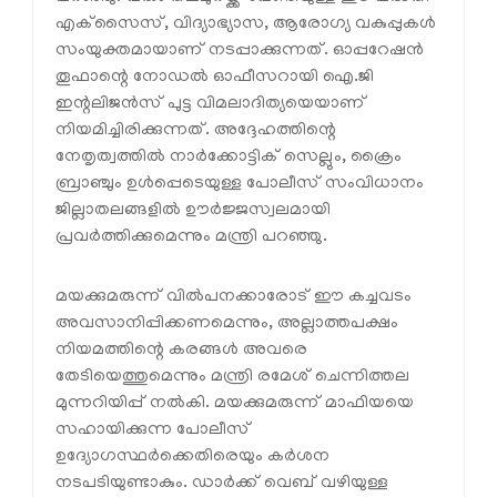
എക്‌സൈസ്, വിദ്യാഭ്യാസ, ആരോഗ്യ വകുപ്പുകൾ
സംയുക്തമായാണ് നടപ്പാക്കുന്നത്. ഓപ്പറേഷൻ
തൂഫാന്റെ നോഡൽ ഓഫീസറായി ഐ.ജി
ഇന്റലിജൻസ് പുട്ട വിമലാദിത്യയെയാണ്
നിയമിച്ചിരിക്കുന്നത്. അദ്ദേഹത്തിന്റെ
നേതൃത്വത്തിൽ നാർക്കോട്ടിക് സെല്ലും, ക്രൈം
ബ്രാഞ്ചും ഉൾപ്പെടെയുള്ള പോലീസ് സംവിധാനം
ജില്ലാതലങ്ങളിൽ ഊർജ്ജസ്വലമായി
പ്രവർത്തിക്കുമെന്നും മന്ത്രി പറഞ്ഞു.
മയക്കുമരുന്ന് വിൽപനക്കാരോട് ഈ കച്ചവടം
അവസാനിപ്പിക്കണമെന്നും, അല്ലാത്തപക്ഷം
നിയമത്തിന്റെ കരങ്ങൾ അവരെ
തേടിയെത്തുമെന്നും മന്ത്രി രമേശ് ചെന്നിത്തല
മുന്നറിയിപ്പ് നൽകി. മയക്കുമരുന്ന് മാഫിയയെ
സഹായിക്കുന്ന പോലീസ്
ഉദ്യോഗസ്ഥർക്കെതിരെയും കർശന
നടപടിയുണ്ടാകും. ഡാർക്ക് വെബ് വഴിയുള്ള