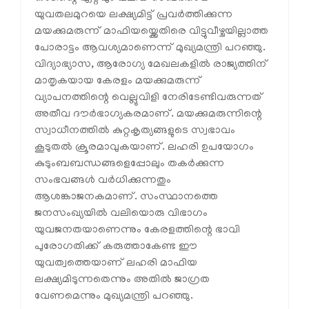
യുവതലമുറയെ ലക്ഷ്യമിട്ട് പ്രവർത്തിക്കുന്ന
മയക്കുമരുന്ന് മാഫിയയ്ക്കെതിരെ വിട്ടുവീഴ്ചയില്ലാത്ത
പോരാട്ടം ആവശ്യമാണെന്ന് മുഖ്യമന്ത്രി പറഞ്ഞു.
വിദ്യാഭ്യാസ, ആരോഗ്യ മേഖലകളിൽ രാജ്യത്തിന്
മാതൃകയായ കേരളം മയക്കുമരുന്ന്
വ്യാപനത്തിന്റെ വെല്ലുവിളി നേരിടേണ്ടിവരുന്നത്
അതീവ ദൗർഭാഗ്യകരമാണ്. മയക്കുമരുന്നിന്റെ
സ്വാധീനത്തിൽ കുറ്റകൃത്യങ്ങളുടെ സ്വഭാവം
കൂടുതൽ ക്രൂരമാവുകയാണ്. ലഹരി ഉപയോഗം
കുടുംബബന്ധങ്ങളെപ്പോലും തകർക്കുന്ന
സംഭവങ്ങൾ വർധിക്കുന്നതും
ആശങ്കാജനകമാണ്. സംസ്ഥാനത്തെ
ജനസംഖ്യയിൽ വലിയൊരു വിഭാഗം
യുവജനതയാണെന്നും കേരളത്തിന്റെ ഭാവി
പുരോഗതിക്ക് കരുത്താകേണ്ട ഈ
യുവത്വത്തെയാണ് ലഹരി മാഫിയ
ലക്ഷ്യമിടുന്നതെന്നും അതിൽ ജാഗ്രത
വേണമെന്നും മുഖ്യമന്ത്രി പറഞ്ഞു.