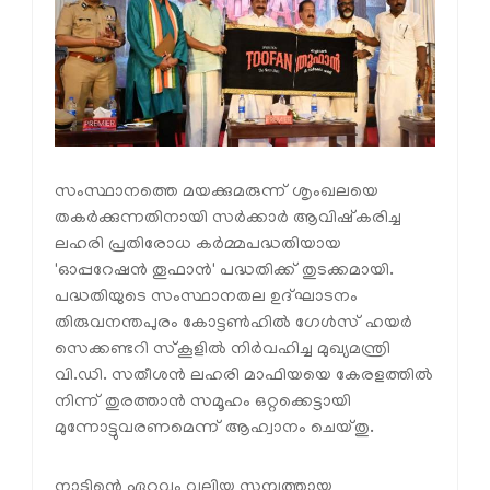
സംസ്ഥാനത്തെ മയക്കുമരുന്ന് ശൃംഖലയെ
തകർക്കുന്നതിനായി സർക്കാർ ആവിഷ്‌കരിച്ച
ലഹരി പ്രതിരോധ കർമ്മപദ്ധതിയായ
'ഓപ്പറേഷൻ തൂഫാൻ' പദ്ധതിക്ക് തുടക്കമായി.
പദ്ധതിയുടെ സംസ്ഥാനതല ഉദ്ഘാടനം
തിരുവനന്തപുരം കോട്ടൺഹിൽ ഗേൾസ് ഹയർ
സെക്കണ്ടറി സ്‌കൂളിൽ നിർവഹിച്ച മുഖ്യമന്ത്രി
വി.ഡി. സതീശൻ ലഹരി മാഫിയയെ കേരളത്തിൽ
നിന്ന് തുരത്താൻ സമൂഹം ഒറ്റക്കെട്ടായി
മുന്നോട്ടുവരണമെന്ന് ആഹ്വാനം ചെയ്തു.
നാടിന്റെ ഏറ്റവും വലിയ സമ്പത്തായ