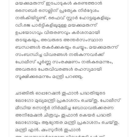
മയക്കുമരുന്ന് ഇടപാടുകൾ കണ്ടെത്താൻ
സൈബർ സെല്ലിന് പ്രത്യേക നിർദ്ദേശം
നൽകിയിട്ടുണ്ട്. ഫൈവ് സ്റ്റാർ ഹോട്ടലുകളിലും
ഡി.ജെ പാർട്ടികളിലുമുള്ള മയക്കുമരുന്ന്
ഉപയോഗവും വിതരണവും കർശനമായി
തടയുകയും, അവരുടെ അന്തർസംസ്ഥാന
ബന്ധങ്ങൾ തകർക്കുകയും ചെയ്യും. മയക്കുമരുന്ന്
സംബന്ധിച്ച വിവരങ്ങൾ നൽകുന്നവർക്ക്
പോലീസ് പൂർണ്ണ സംരക്ഷണം നൽകുമെന്നും,
അവരുടെ പേരുവിവരങ്ങൾ രഹസ്യമായി
സൂക്ഷിക്കുമെന്നും മന്ത്രി പറഞ്ഞു.
ചടങ്ങിൽ ഓപ്പറേഷൻ തൂഫാൻ പദ്ധതിയുടെ
ലോഗോ മുഖ്യമന്ത്രി പ്രകാശനം ചെയ്തു. പോലീസ്
മീഡിയ സെന്റർ നിർമ്മിച്ച ബോധവൽക്കരണ
അനിമേഷൻ ചിത്രവും തൂഫാൻ കെയർ പദ്ധതി
ലോഗോയും ആഭ്യന്തര മന്ത്രി പ്രകാശനം ചെയ്തു.
മന്ത്രി എൻ. ഷംസുദീൻ തൂഫാൻ