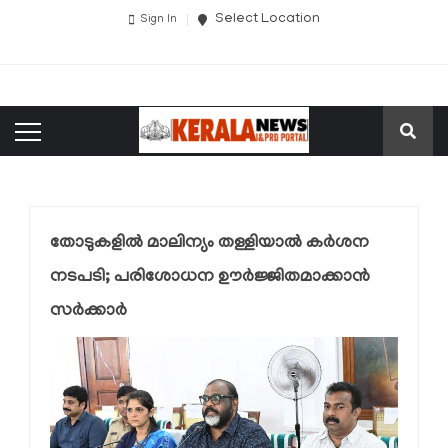
Select Location
Sign In
തോടുകളിൽ മാലിന്യം തള്ളിയാൽ കർശന
നടപടി; പരിശോധന ഊർജ്ജിതമാക്കാൻ
സർക്കാർ