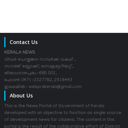
Contact Us
KERALA NEWS
വിവര പൊതുജന സമ്പര്‍ക്ക വകുപ്പ് ,
സൗത്ത് ബ്ലോക്ക്, സെക്രട്ടേറിയറ്റ്,
തിരുവനന്തപുരം-695 001,
ഫോൺ 0471-2327782, 2518443
ഇമെയിൽ : webprdkerala@gmail.com
About Us
This is the News Portal of Government of Kerala
developed with an objective to function as single source
of development news for citizens. The content in this
portal is the result of the collaborative effort of District