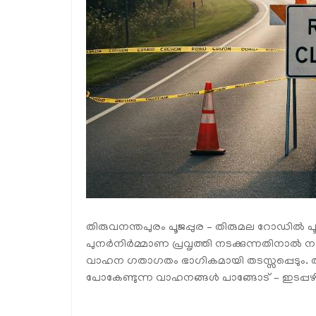
തിരുവനന്തപുരം പൂജപ്പുര – തിരുമല റോഡിൽ പൂജപ
പുനർനിർമ്മാണ പ്രവൃത്തി നടക്കുന്നതിനാ
വാഹന ഗതാഗതം ഭാഗികമായി തടസ്സപ്പെടും. തിരു
പോകേണ്ടുന്ന വാഹനങ്ങൾ പാങ്ങോട് – ഇടപ്പ