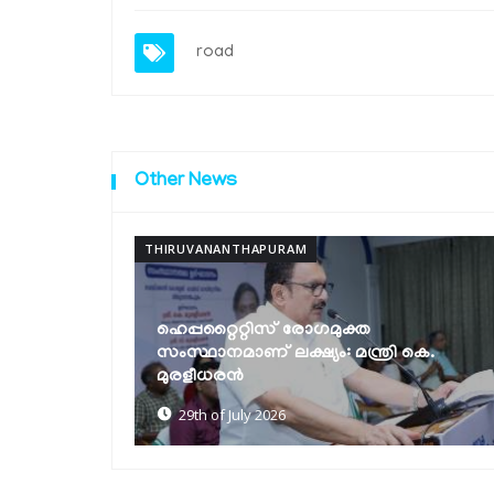
road
Other News
THIRUVANANTHAPURAM
 കെ.
ഹരിത ഓണം: ഗ്രീൻ പ്രോട്ടോക്കോൾ
കർശനമാക്കും
27th of July 2026