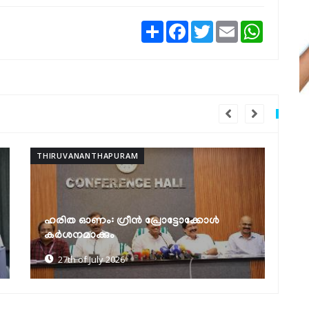
Share
Facebook
Twitter
Email
WhatsAp
THIRUVANANTHAPURAM
TH
ആ
കർക്കടക വാവുബലി ഒരുക്കങ്ങൾ
മ
വിലയിരുത്തി മന്ത്രി കെ. മുരളീധരൻ
മ
25th of July 2026