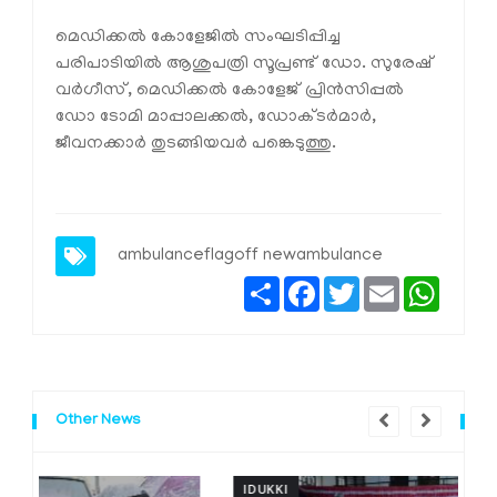
മെഡിക്കൽ കോളേജിൽ സംഘടിപ്പിച്ച
പരിപാടിയിൽ ആശുപത്രി സൂപ്രണ്ട് ഡോ. സുരേഷ്
വർഗീസ്, മെഡിക്കൽ കോളേജ് പ്രിൻസിപ്പൽ
ഡോ ടോമി മാപ്പാലക്കൽ, ഡോക്ടർമാർ,
ജീവനക്കാർ തുടങ്ങിയവർ പങ്കെടുത്തു.
ambulanceflagoff
newambulance
Share
Facebook
Twitter
Email
Whats
Other News
IDUKKI
I