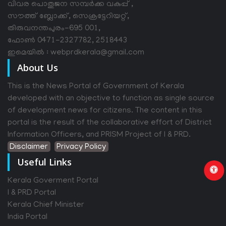
വിവര പൊതുജന സമ്പര്‍ക്ക വകുപ്പ് ,
സൗത്ത് ബ്ലോക്ക്, സെക്രട്ടേറിയറ്റ്,
തിരുവനന്തപുരം-695 001,
ഫോൺ 0471-2327782, 2518443
ഇമെയിൽ : webprdkerala@gmail.com
About Us
This is the News Portal of Government of Kerala
developed with an objective to function as single source
of development news for citizens. The content in this
portal is the result of the collaborative effort of District
Information Officers, and PRISM Project of I & PRD.
Disclaimer
Privacy Policy
Useful Links
Kerala Goverment Portal
I & PRD Portal
Kerala Chief Minister
India Portal