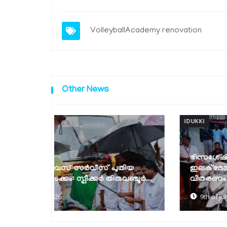
VolleyballAcademy
renovation
Other News
IDUKKI
ഭിന്നശേഷിക്കാര്‍ക്ക് മുച്ചക്രവാഹനങ്ങളും
ുതിയ
ഇലക്ട്രോണിക് വീല്‍ചെയറുകളും
ുവഞ്ചൂര്‍...
വിതരണം...
9th of July 2026