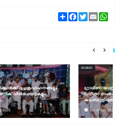
Share
Facebook
Twitter
Email
WhatsAp
IDUKKI
IDU
ഗ്രാമീണ യാത്രാക്ലേശത്തിന് പരിഹാരവും
വനിതാ സംരംഭകർക്ക് തുണയുമായി
ആ
കുടുംബശ്രീയുടെ...
വന
6th of July 2026