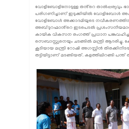
വോളിബോളിനോടുള്ള തൻ്റെ താൽപ്പര്യവും ഭാവ
പരിഗണിച്ചാണ് ഇടുക്കിയിൽ വോളിബോൾ അക്കാദ
വോളിബോൾ അക്കാദമിയുടെ നവീകരണത്തിന് പ
അബ്ദുറഹ്മാൻ്റെ ഇടപെടൽ പ്രശംസനീയമാണെന്ന
കായിക വികസന രംഗത്ത് പ്രധാന പങ്കുവഹി
സെബാസ്റ്റ്യനെയും ചടങ്ങിൽ മന്ത്രി ആദരിച
കൂടിയായ മന്ത്രി റോഷി അഗസ്റ്റിൻ തിരക്കിനിടയ
തട്ടിയിട്ടാണ് മടങ്ങിയത്. കളത്തിലിറങ്ങി പന്ത് 