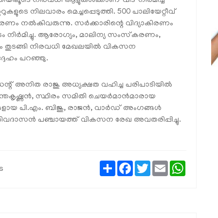
ലൂടെ നിരവധി ആളുകള്‍ക്കാണ് വീട് നിര്‍മിച്ച്
ളുടെ നിലവാരം മെച്ചപ്പെടുത്തി. 500 പാലിയേറ്റീവ്
ചരണം നല്‍കിവരുന്നു. സര്‍ക്കാരിന്റെ വിദ്യാകിരണം
്ടിടം നിര്‍മിച്ചു. ആരോഗ്യം, മാലിന്യ സംസ്‌കരണം,
സനം തുടങ്ങി നിരവധി മേഖലയില്‍ വികസന
ദ്ദേഹം പറഞ്ഞു.
്റ് അനിത രാജു അധ്യക്ഷത വഹിച്ച പരിപാടിയില്‍
കൃഷ്ണന്‍, സ്ഥിരം സമിതി ചെയര്‍മാന്‍മാരായ
ളായ പി.എം. ബിജു, രാജന്‍, വാര്‍ഡ് അംഗങ്ങള്‍
്ടറി ശിവദാസന്‍ പഞ്ചായത്ത് വികസന രേഖ അവതരിപ്പിച്ചു.
Share
Facebook
Twitter
Email
WhatsAp
s