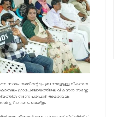
ംഭരണ സ്ഥാപനത്തിന്റെയും ഇന്നോളമുള്ള വികസന
ുറം അമരമ്പലം ഗ്രാമപഞ്ചായത്തിലെ വികസന സദസ്സ്
റോറിയത്തില്‍ നടന്ന പരിപാടി അമരമ്പലം
ുസൈന്‍ ഉദ്ഘാടനം ചെയ്തു.