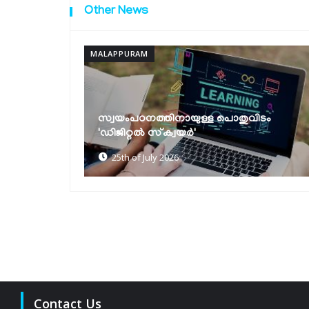
Other News
MALAPPURAM
റവന്യൂ സേവനങ്ങള്‍ ഇനി ഒറ്റ ക്ലിക്കില്‍;
ിടം
സിംഗിള്‍ സൈന്‍ ഓണ്‍
സംവിധാനവുമായി റവന്യു...
22nd of July 2026
Contact Us