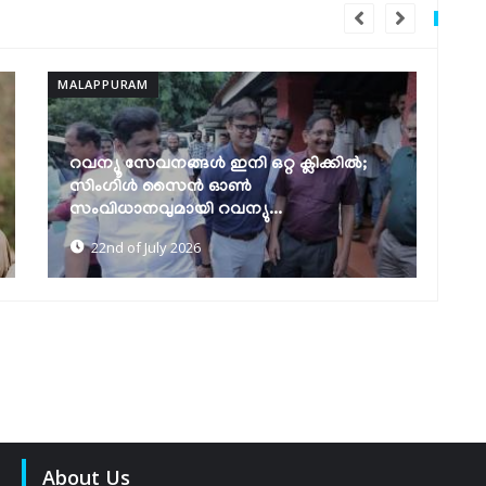
MALAPPURAM
MA
പട്ടയവിതരണവും സ്മാർട്ട് വില്ലേജ്
നിർമ്മാണവും വേഗത്തിലാക്കാൻ
മന
നിർദ്ദേശം നൽകി...
മാ
22nd of July 2026
About Us