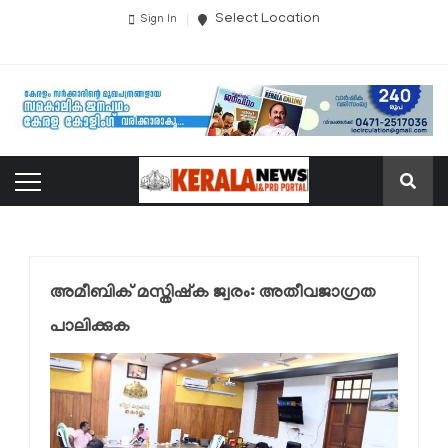
Select Location
Sign In
അമീബിക് മസ്തിഷ്‌ക ജ്വരം: അതീവജാഗ്രത
പാലിക്കുക