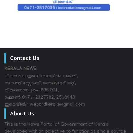
Contact Us
KERALA NEWS
വിവര പൊതുജന സമ്പര്‍ക്ക വകുപ്പ് ,
സൗത്ത് ബ്ലോക്ക്, സെക്രട്ടേറിയറ്റ്,
തിരുവനന്തപുരം-695 001,
ഫോൺ 0471-2327782, 2518443
ഇമെയിൽ : webprdkerala@gmail.com
About Us
This is the News Portal of Government of Kerala
developed with an objective to function as single source