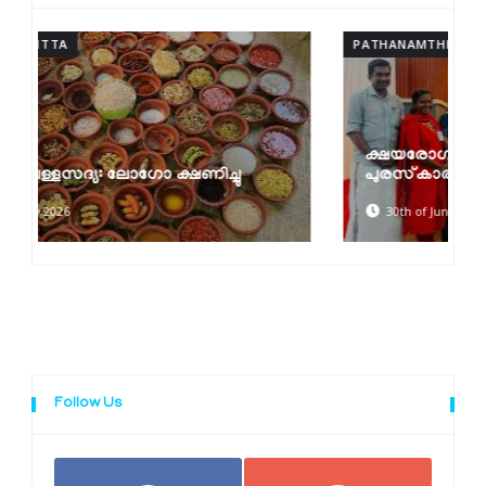
PATHANAMTHITTA
ക്ഷയരോഗ മുക്ത പഞ്ചായത്ത്
പുരസ്‌കാരങ്ങൾ വിതരണം ചെയ്തു
30th of June 2026
Follow Us