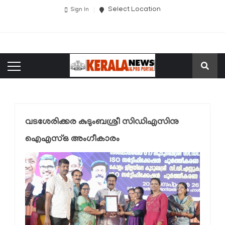
Select Location
Sign In
വടശേരിക്കര കുടുംബശ്രീ സിഡിഎസിനു
ഐഎസ്ഒ അംഗീകാരം