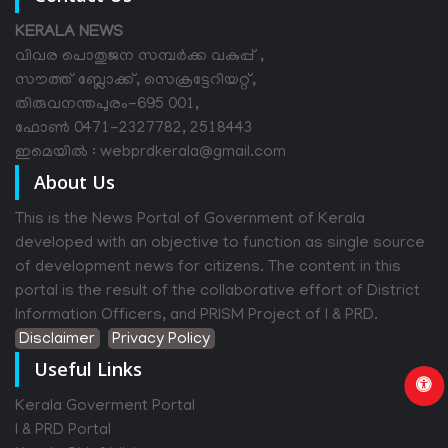
KERALA NEWS
വിവര പൊതുജന സമ്പര്‍ക്ക വകുപ്പ് ,
സൗത്ത് ബ്ലോക്ക്, സെക്രട്ടേറിയറ്റ്,
തിരുവനന്തപുരം-695 001,
ഫോൺ 0471-2327782, 2518443
ഇമെയിൽ : webprdkerala@gmail.com
About Us
This is the News Portal of Government of Kerala
developed with an objective to function as single source
of development news for citizens. The content in this
portal is the result of the collaborative effort of District
Information Officers, and PRISM Project of I & PRD.
Disclaimer
Privacy Policy
Useful Links
Kerala Goverment Portal
I & PRD Portal