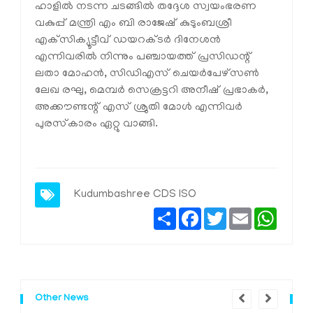
ഹാളില്‍ നടന്ന ചടങ്ങില്‍ തദ്ദേശ സ്വയംഭരണ
വകുപ്പ് മന്ത്രി എം ബി രാജേഷ് കുടുംബശ്രീ
എക്‌സിക്യൂട്ടീവ് ഡയറക്ടര്‍ ദിനേശന്‍
എന്നിവരില്‍ നിന്നും പഞ്ചായത്ത് പ്രസിഡന്റ്
ലതാ മോഹന്‍, സിഡിഎസ് ചെയര്‍പേഴ്സണ്‍
ലേഖ രഘു, മെമ്പര്‍ സെക്രട്ടറി അനീഷ് പ്രഭാകര്‍,
അക്കൗണ്ടന്റ് എസ് ശ്രുതി മോള്‍ എന്നിവര്‍
പുരസ്‌കാരം ഏറ്റു വാങ്ങി.
Kudumbashree
CDS
ISO
Share
Facebook
Twitter
Email
Whats
Other News