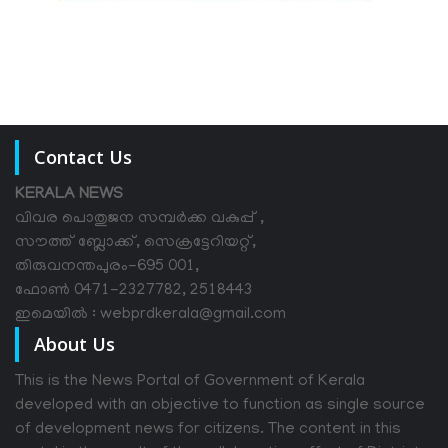
Contact Us
KERALA NEWS
വിവര പൊതുജന സമ്പര്‍ക്ക വകുപ്പ് ,
സൗത്ത് ബ്ലോക്ക്, സെക്രട്ടേറിയറ്റ്,
തിരുവനന്തപുരം-695 001,
ഫോൺ 0471-2327782, 2518443
ഇമെയിൽ : webprdkerala@gmail.com
About Us
This is the News Portal of Government of Kerala
developed with an objective to function as single source
of development news for citizens. The content in this