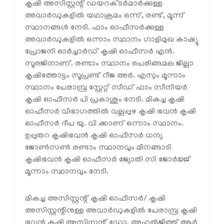
കൃഷി അസിസ്റ്റന്റ് ഡയറക്ടർമാർക്കുള്ള
അവാർഡുകളിൽ യഥാക്രമം ഒന്ന്, രണ്ട്, മൂന്ന്
സ്ഥാനങ്ങൾ നേടി. ഫാം ഓഫീസർക്കുള്ള
അവാർഡുകളിൽ ഒന്നാം സ്ഥാനം ഗാളിമുഖ കാഷ്യു
പ്രോജനി ഓർച്ചാർഡ് കൃഷി ഓഫീസർ എൻ.
സൂരജിനാണ്. രണ്ടാം സ്ഥാനം പെരിങ്ങമല ജില്ലാ
കൃഷിത്തോട്ടം സൂപ്രണ്ട് റീജ അർ. എസും മൂന്നാം
സ്ഥാനം പേരാമ്പ്ര സ്റ്റേറ്റ് സീഡ് ഫാം സീനിയർ
കൃഷി ഓഫീസർ പി പ്രകാശും നേടി. മികച്ച കൃഷി
ഓഫീസർ വിഭാഗത്തിൽ വല്ലപ്പുഴ കൃഷി ഭവൻ കൃഷി
ഓഫീസർ ദീപ യു. വി ക്കാണ് ഒന്നാം സ്ഥാനം.
ഉപ്പുതറ കൃഷിഭവൻ കൃഷി ഓഫീസർ ധന്യ
ജോൺസൺ രണ്ടാം സ്ഥാനവും മീനങ്ങാടി
കൃഷിഭവൻ കൃഷി ഓഫീസർ ജ്യോതി സി ജോർജ്ജ്
മൂന്നാം സ്ഥാനവും നേടി.
മികച്ച അസിസ്റ്റന്റ് കൃഷി ഓഫീസർ/ കൃഷി
അസിസ്റ്റന്റിനുള്ള അവാർഡുകളിൽ പേരാമ്പ്ര കൃഷി
ഭവൻ കൃഷി അസിസ്റ്റന്റ് ഡോ. അഹൽജിത്ത് ആർ