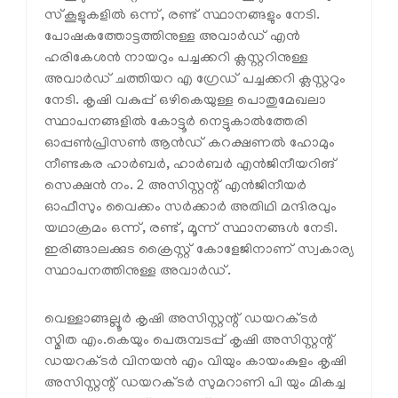
സ്‌കൂളുകളിൽ ഒന്ന്, രണ്ട് സ്ഥാനങ്ങളും നേടി.
പോഷകത്തോട്ടത്തിനുള്ള അവാർഡ് എൻ
ഹരികേശൻ നായറും പച്ചക്കറി ക്ലസ്റ്ററിനുള്ള
അവാർഡ് ചത്തിയറ എ ഗ്രേഡ് പച്ചക്കറി ക്ലസ്റ്ററും
നേടി. കൃഷി വകുപ്പ് ഒഴികെയുള്ള പൊതുമേഖലാ
സ്ഥാപനങ്ങളിൽ കോട്ടൂർ നെട്ടുകാൽത്തേരി
ഓപ്പൺപ്രിസൺ ആൻഡ് കറക്ഷണൽ ഹോമും
നീണ്ടകര ഹാർബർ, ഹാർബർ എൻജിനീയറിങ്
സെക്ഷൻ നം. 2 അസിസ്റ്റന്റ് എൻജിനീയർ
ഓഫീസും വൈക്കം സർക്കാർ അതിഥി മന്ദിരവും
യഥാക്രമം ഒന്ന്, രണ്ട്, മൂന്ന് സ്ഥാനങ്ങൾ നേടി.
ഇരിങ്ങാലക്കുട ക്രൈസ്റ്റ് കോളേജിനാണ് സ്വകാര്യ
സ്ഥാപനത്തിനുള്ള അവാർഡ്.
വെള്ളാങ്ങല്ലൂർ കൃഷി അസിസ്റ്റന്റ് ഡയറക്ടർ
സ്മിത എം.കെയും പെരുമ്പടപ്പ് കൃഷി അസിസ്റ്റന്റ്
ഡയറക്ടർ വിനയൻ എം വിയും കായംകുളം കൃഷി
അസിസ്റ്റന്റ് ഡയറക്ടർ സുമറാണി പി യും മികച്ച