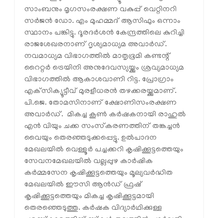
സാംബനും മൃഗസംരക്ഷണ വകുപ്പ് വെറ്റിനറി
സർജൻ ഡോ. എം മുഹമ്മദ് ആസിഫും ഒന്നാം
സ്ഥാനം പങ്കിട്ടു. ദൂരദർശൻ കേന്ദ്രത്തിലെ കുറിച്ചി
രാജശേഖരനാണ് ദൃശ്യമാധ്യമ അവാർഡ്.
നവമാധ്യമ വിഭാഗത്തിൽ മാതൃഭൂമി കണ്ടന്റ്
റൈറ്റർ ട്രെയിനി അനുദേവസ്യയ്ക്കും ശ്രവ്യമാധ്യമ
വിഭാഗത്തിൽ ആകാശവാണി റിട്ട. പ്രോഗ്രാം
എക്‌സിക്യൂട്ടീവ് മുരളീധരൻ തഴക്കരയ്ക്കുമാണ്.
പി.ജെ. തോമസിനാണ് ക്ഷോണിസംരക്ഷണ
അവാർഡ്. മികച്ച കൂൺ കർഷകനായി രാഹുൽ
എൻ വിയും ചക്ക സംസ്‌കരണത്തിന് തങ്കച്ചൻ
വൈയും തെരഞ്ഞടുക്കപ്പെട്ടു. ഉൽപാദന
മേഖലയിൽ വെള്ളൂർ പച്ചക്കറി കൃഷിക്കൂട്ടത്തെയും
സേവനമേഖലയിൽ വല്ലപ്പുഴ കാർഷിക
കർമ്മസേന കൃഷിക്കൂട്ടത്തെയും മൂല്യവർദ്ധിത
മേഖലയിൽ ഈസി ആൻഡ് ഫ്രഷ്
കൃഷിക്കൂട്ടത്തെയും മികച്ച കൃഷിക്കൂട്ടമായി
തെരഞ്ഞെടുത്തു. കർഷക വിദ്യാർഥിക്കുള്ള