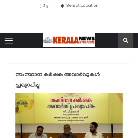
Select Location
Sign In
സംസ്ഥാന കർഷക അവാർഡുകൾ
പ്രഖ്യാപിച്ചു