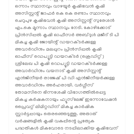
ഒന്നാം സ്ഥാനവും വാഴയൂർ കൃഷിഭവൻ കൃഷി
അസിസ്റ്റന്റ് ജാഫർ കെ കെ രണ്ടാം സ്ഥാനവും
ചെറുപുഴ കൃഷിഭവൻ കൃഷി അസിസ്റ്റന്റ് സുരേശൻ
എം.കെ മൂന്നാം സ്ഥാനവും നേടി. കോഴിക്കോട്
പ്രിൻസിപ്പൽ കൃഷി ഓഫീസർ അബ്ദുൾ മജീദ് ടി പി
മികച്ച കൃഷി ജോയിന്റ് ഡയറക്ടർക്കുള്ള
അവാർഡിനും മലപ്പുറം പ്രിൻസിപ്പൽ കൃഷി
ഓഫീസ് ഡെപ്യൂട്ടി ഡയറക്ടർ (ക്രെഡിറ്റ്)
ശ്രീലേഖ പി കൃഷി ഡെപ്യൂട്ടി ഡയറക്ടർക്കുള്ള
അവാർഡിനും വയനാട് കൃഷി അസിസ്റ്റന്റ്
എൻജിനീയർ രാജേഷ് പി ഡി എൻജിനീയർക്കുള്ള
അവാർഡിനും അർഹരായി. വർഗ്ഗീസ്
തോമസിനെ ഭിന്നശേഷി വിഭാഗത്തിൽപ്പെട്ട
മികച്ച കർഷകനായും ഫ്യൂസ്‌ലേജ്‌ ഇന്നോവേഷൻ
പ്രൈവറ്റ് ലിമിറ്റഡിന് മികച്ച കാർഷിക
സ്റ്റാർട്ടപ്പായും തെരഞ്ഞെടുത്തു. അതാത്
വർഷങ്ങളിൽ കൃഷി വകുപ്പിന്റെ പ്രത്യേക
പദ്ധതികൾ മികവോടെ നടപ്പിലാക്കിയ കൃഷിഭവന്