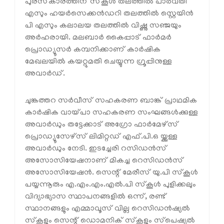
പുരസ്‌കാരത്തിന് സ്‌കൂൾ തലത്തിൽ പാർവതി
എസും ഹയർസെക്കൻഡറി തലത്തിൽ സ്റ്റെയിൻ
പി എസും കലാലയ തലത്തിൽ വിഷ്ണു സഞ്ജയും
അർഹരായി. മലബാർ കൈപ്പാട് ഫാർമർ
പ്രൊഡ്യൂസർ കമ്പനിക്കാണ് കാർഷിക
മേഖലയിൽ കയറ്റുമതി ചെയ്യുന്ന ഗ്രൂപ്പിനുള്ള
അവാർഡ്.
ചുങ്കത്തറ സർവീസ് സഹകരണ ബാങ്ക് പ്രാഥമിക
കാർഷിക വായ്പാ സഹകരണ സംഘങ്ങൾക്കുള്ള
അവാർഡും തട്ടേക്കാട് അഗ്രോ ഫാർമേഴ്‌സ്
പ്രൊഡ്യൂസേഴ്‌സ് ലിമിറ്റഡ് എഫ്.പി.ഒ യ്ക്കുള്ള
അവാർഡും നേടി. ഇടച്ചേരി റസിഡൻസ്
അസോസിയേഷനാണ് മികച്ച റെസിഡൻസ്
അസോസിയേഷൻ. സെന്റ് മേരീസ് യു.പി സ്‌കൂൾ
പയ്യന്നൂരും എ.എം.എം.എൽ.പി സ്‌കൂൾ പുളിക്കലും
വിദ്യാഭ്യാസ സ്ഥാപനങ്ങളിൽ ഒന്ന്, രണ്ട്
സ്ഥാനങ്ങളും എമ്മാവൂസ് വില്ല റെസിഡൻഷ്യൽ
സ്‌കൂളും സെന്റ് ഡൊമനിക് സ്‌കൂളും സ്‌പെഷ്യൽ