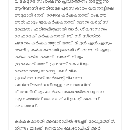
വിളകളുടെ സംരക്ഷണ പ്രവർത്തനം നടത്തുന്ന
ആദിവാസി ഊരിനുള്ള പുരസ്‌കാരം വയനാട്ടിലെ
അടുമാരി നേടി. ജൈവ കർഷകനായി റംലത്ത്
അൽഹാദും യുവകർഷകനായി മോനു വർഗ്ഗീസ്
മാമ്മനും ഹരിതമിത്രമായി ആർ. ശിവദാസനും
ഹൈടെക് കർഷകനായി ബി.സി സിസിൽ
ചന്ദ്രനും കർഷകജ്യോതിയായി മിഥുൻ എൻ.എസും
തേനീച്ച കർഷകനായി ഉമറലി ശിഹാബ് ടി എയും
കർഷകതിലകമായി വാണി വിയും
ശ്രമശക്തിയായി പ്രശാന്ത് കെ പി യും
തെരഞ്ഞെടുക്കപ്പെട്ടു. കാർഷിക
പ്രവർത്തനത്തിലേർപ്പെട്ടിരിക്കുന്ന
ട്രാൻസ്‌ജെൻഡറിനുള്ള അവാർഡിന്
വിനോദിനിയും കാർഷകമേഖലയിലെ നൂതന
ആശയത്തിന് ജോസഫ് പീച്ചനാട്ടിനുമാണ്
അവാർഡ്.
കർഷകഭാരതി അവാർഡിൽ അച്ചടി മാധ്യമത്തിൽ
നിന്നും ഇടുക്കി ജനയുഗം ബ്യൂറോചീഫ് ആർ