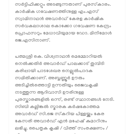
സർട്ടിഫിക്കറ്റും അടങ്ങുന്നതാണ് പുരസ്‌കാരം.
കാർഷിക ഗവേഷണത്തിനുള്ള എം.എസ്
സ്വാമിനാഥൻ അവാർഡ് കേരള കാർഷിക
സർവകലാശാല കൊക്കോ ഗവേഷണ കേന്ദ്രം
പ്രൊഫസറും മേധാവിയുമായ ഡോ. മിനിമോൾ
ജെ.എസിനാണ്.
പത്മശ്രീ കെ. വിശ്വനാഥൻ മെമ്മോറിയൽ
നെൽക്കതിർ അവാർഡ് പാലക്കാട് തുമ്പിടി
കരിപ്പായി പാടശേഖര നെല്ലുൽപാദക
സമിതിക്കാണ്. അബ്ബണ്ണൂർ ഊരും
അടിച്ചിൽത്തൊട്ടി ഉന്നതിയും ജൈവകൃഷി
നടത്തുന്ന ആദിവാസി ഊരിനുള്ള
പുരസ്കാരങ്ങളിൽ ഒന്ന്, രണ്ട് സ്ഥാനങ്ങൾ നേടി.
സിബി കല്ലിങ്കൽ സ്മാരക കർഷകോത്തമ
അവാർഡ് സി.ജെ സ്‌കറിയ പിള്ളയ്ക്കും കേര
കേസരി അവാർഡ് എൻ മഹേഷ് കുമാറിനും
ലഭിച്ചു. പൈതൃക കൃഷി / വിത്ത് സംരക്ഷണം /