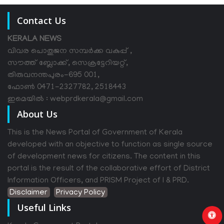
Contact Us
KERALA NEWS
വിവര പൊതുജന സമ്പര്‍ക്ക വകുപ്പ് ,
സൗത്ത് ബ്ലോക്ക്, സെക്രട്ടേറിയറ്റ്,
തിരുവനന്തപുരം-695 001,
ഫോൺ 0471-2327782, 2518443
ഇമെയിൽ : webprdkerala@gmail.com
About Us
This is the News Portal of Government of Kerala
developed with an objective to function as single source
of development news for citizens. The content in this
portal is the result of the collaborative effort of District
Information Officers, and PRISM Project of I & PRD.
Disclaimer
Privacy Policy
Useful Links