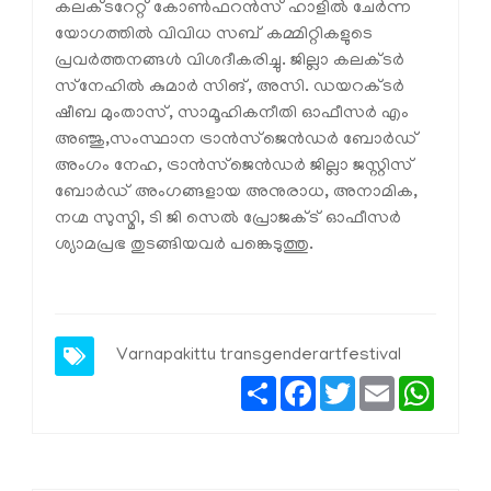
കലക്ടറേറ്റ് കോണ്‍ഫറന്‍സ് ഹാളില്‍ ചേര്‍ന്ന
യോഗത്തില്‍ വിവിധ സബ് കമ്മിറ്റികളുടെ
പ്രവര്‍ത്തനങ്ങള്‍ വിശദീകരിച്ചു. ജില്ലാ കലക്ടര്‍
സ്‌നേഹില്‍ കുമാര്‍ സിങ്, അസി. ഡയറക്ടര്‍
ഷീബ മുംതാസ്, സാമൂഹികനീതി ഓഫീസര്‍ എം
അഞ്ജു,സംസ്ഥാന ട്രാന്‍സ്‌ജെന്‍ഡര്‍ ബോര്‍ഡ്
അംഗം നേഹ, ട്രാന്‍സ്‌ജെന്‍ഡര്‍ ജില്ലാ ജസ്റ്റിസ്
ബോര്‍ഡ് അംഗങ്ങളായ അനുരാധ, അനാമിക,
നഗ്മ സുസ്മി, ടി ജി സെല്‍ പ്രോജക്ട് ഓഫീസര്‍
ശ്യാമപ്രഭ തുടങ്ങിയവര്‍ പങ്കെടുത്തു.
Varnapakittu
transgenderartfestival
Share
Facebook
Twitter
Email
Whats