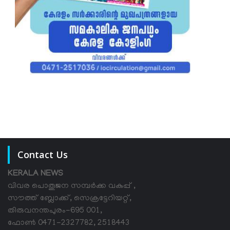
Contact Us
KERALA NEWS
വിവര പൊതുജന സമ്പര്‍ക്ക വകുപ്പ് ,
സൗത്ത് ബ്ലോക്ക്, സെക്രട്ടേറിയറ്റ്,
തിരുവനന്തപുരം-695 001,
ഫോൺ 0471-2327782, 2518443