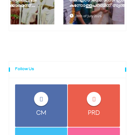
കെ.എസ്.ആർ.ടി.സി ഗ്രാമവണ്ടി
കുന്നോത്തുപറമ്പിന് സ്വന്തം
28th of July 2026
Follow Us
CM
PRD