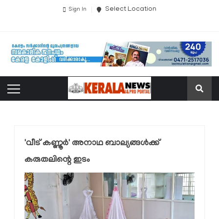
Select Location
Sign In
'വീട് കണ്ണൂര്‍' അനാഥ ബാല്യങ്ങള്‍ക്ക്
കരുതലിന്റെ ഇടം