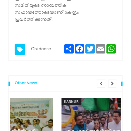
സമിതിയുടെ സാമ്പത്തിക
സഹായത്തോടെയാണ് കേന്ദ്രം
പ്രവര്‍ത്തിക്കുന്നത്.
Share
Facebook
Twitter
Email
Whats
Childcare
Other News
KANNUR
K