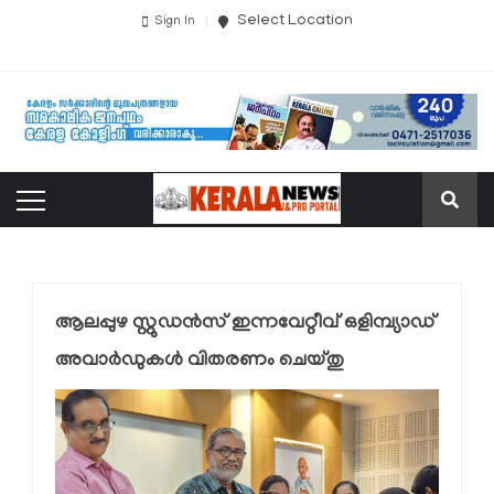
Select Location
Sign In
ആലപ്പുഴ സ്റ്റുഡൻസ് ഇന്നവേറ്റീവ് ഒളിമ്പ്യാഡ്
അവാർഡുകൾ വിതരണം ചെയ്തു