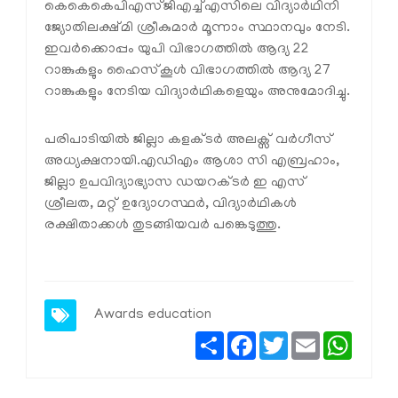
കെകെകെപിഎസ്ജിഎച്ച്എസിലെ വിദ്യാർഥിനി
ജ്യോതിലക്ഷ്മി ശ്രീകുമാർ മൂന്നാം സ്ഥാനവും നേടി.
ഇവർക്കൊപ്പം യുപി വിഭാഗത്തിൽ ആദ്യ 22
റാങ്കുകളും ഹൈസ്‌കൂൾ വിഭാഗത്തിൽ ആദ്യ 27
റാങ്കുകളും നേടിയ വിദ്യാർഥികളെയും അനുമോദിച്ചു.
പരിപാടിയിൽ ജില്ലാ കളക്ടർ അലക്സ്‌ വർഗീസ്
അധ്യക്ഷനായി.എഡിഎം ആശാ സി എബ്രഹാം,
ജില്ലാ ഉപവിദ്യാഭ്യാസ ഡയറക്ടർ ഇ എസ്
ശ്രീലത, മറ്റ് ഉദ്യോഗസ്ഥർ, വിദ്യാർഥികൾ
രക്ഷിതാക്കൾ തുടങ്ങിയവർ പങ്കെടുത്തു.
Awards
education
Share
Facebook
Twitter
Email
Whats