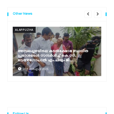
Other News
ALAPPUZHA
A
അമ്പലപ്പുഴയിലെ കടൽക്ഷോഭ ബാധിത
പ്രദേശങ്ങൾ സന്ദർശിച്ച് കെ.സി.
വേണുഗോപാൽ എം.പിയും ജി....
2nd of August 2026