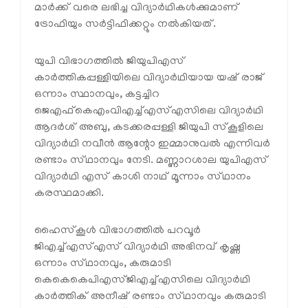
മാർക്ക് വരെ ലഭിച്ച വിദ്യാർഥികൾക്കുമാണ്
ട്രോഫിയും സർട്ടിഫിക്കറ്റും നൽകിയത്.
യുപി വിഭാഗത്തിൽ ജിയുപിഎസ്
കാർത്തികപ്പള്ളിയിലെ വിദ്യാർഥിയായ യഷ് രാജ്
ഒന്നാം സ്ഥാനവും, കട്ടച്ചിറ
ജെഎഫ്കെഎംവിഎച്ച്എസ്എസിലെ വിദ്യാർഥി
ആദർശ് അബു, കടക്കരപ്പള്ളി ജിയുപി സ്കൂളിലെ
വിദ്യാർഥി നവീൻ ആന്റോ ഇമ്മാനുവൽ എന്നിവർ
രണ്ടാം സ്‌ഥാനവും നേടി. മണ്ണാറശാല യുപിഎസ്
വിദ്യാർഥി എസ് കാശി നാഥ് മൂന്നാം സ്‌ഥാനം
കരസ്ഥമാക്കി.
ഹൈസ്‌കൂൾ വിഭാഗത്തിൽ പറവൂർ
ജിഎച്ച്എസ്എസ് വിദ്യാർഥി അഭിനവ് കൃഷ്ണ
ഒന്നാം സ്‌ഥാനവും, കരുമാടി
കെകെകെപിഎസ്ജിഎച്ച്എസിലെ വിദ്യാർഥി
കാർത്തിക് അനീഷ് രണ്ടാം സ്‌ഥാനവും കരുമാടി