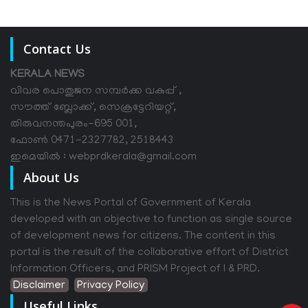
Contact Us
KERALA NEWS
വിവര പൊതുജന സമ്പര്‍ക്ക വകുപ്പ് ,
സൗത്ത് ബ്ലോക്ക്, സെക്രട്ടേറിയറ്റ്,
തിരുവനന്തപുരം-695 001,
ഫോൺ 0471-2327782, 2518443
ഇമെയിൽ : webprdkerala@gmail.com
About Us
This is the News Portal of Government of Kerala
developed with an objective to function as single source
of development news for citizens. The content in this
portal is the result of the collaborative effort of District
Information Officers, and PRISM Project of I & PRD.
Disclaimer
Privacy Policy
Useful Links