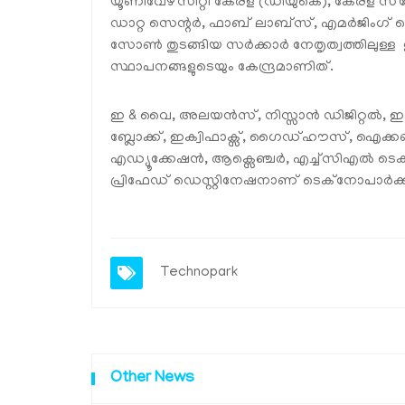
യൂണിവേഴ്‌സിറ്റി കേരള (ഡിയുകെ), കേരള സ്‌പേ
ഡാറ്റ സെന്റർ, ഫാബ് ലാബ്‌സ്, എമർജിംഗ
സോൺ തുടങ്ങിയ സർക്കാർ നേതൃത്വത്തിലുള
സ്ഥാപനങ്ങളുടെയും കേന്ദ്രമാണിത്.
ഇ & വൈ, അലയൻസ്, നിസ്സാൻ ഡിജിറ്റൽ, ഇൻ
ബ്ലോക്ക്, ഇക്വിഫാക്സ്, ഗൈഡ്ഹൗസ്, ഐക
എഡ്യൂക്കേഷൻ, ആക്സെഞ്ചർ, എച്ച്സിഎൽ ടെക് 
പ്രിഫേഡ് ഡെസ്റ്റിനേഷനാണ് ടെക്നോപാർക്ക
Technopark
Other News