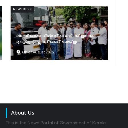
NEWSDESK
NEW
മുല്ലപ്പെരിയാറിൽ ജലനിരപ്പ് ഉയർത്താൻ
ക
കേരളം അനുവദിക്കില്ലെന്ന് മന്ത്രി
എ
മോൻസ് ജോസഫ്
മ
6th of August 2026
About Us
This is the News Portal of Government of Kerala