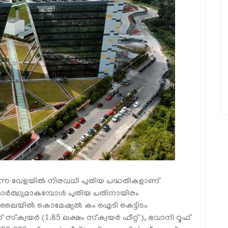
ന്ന വേളയിൽ നിരവധി പുതിയ പദ്ധതികളാണ്
ാഥാർത്ഥ്യമാകുമ്പോൾ പുതിയ പതിനായിരം
 ജൂലൈയിൽ കൊമേഷ്യൽ കം ഐടി കെട്ടിടം
് സ്‌ക്വയർ (1.85 ലക്ഷം സ്‌ക്വയർ ഫീറ്റ്), ഭവാനി റൂഫ്