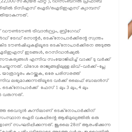
്പ് (22,000 സ്‌ക്വയർ ഫീറ്റ്), ഡിസംബറിൽ പ്രീഫാബ്
6 ജനുവരിയിൽ ടിസിഎസ് ഐടി/ഐടിഇഎസ് ക്യാമ്പസ്
്തിയാകുന്നത്.
 ഡൗൺടൗൺ ട്രിവാൻഡ്രം, ബ്രിഗേഡ്
് ട്രേഡ് സെന്റർ, ടെക്നോപാർക്കിന്റെ സ്വന്തം
ൻകിട ടൗൺഷിപ്പുകളിലൂടെ ടെക്നോപാർക്കിനെ അടുത്ത
ടി/ഐടിഇഎസ് ഇടങ്ങൾ, റെസിഡൻഷ്യൽ
്യങ്ങൾ എന്നിവ സംയോജിപ്പിച്ച് വാക്ക് ടു വർക്ക്
്നത്. വിദേശ രാജ്യങ്ങളിലുള്ള ലിവ്-വർക്ക്-പ്ലേ
ത്രാദൂരം കുറയ്ക്കുക, ഒരേ പരിസരത്ത്
ിവ ലഭ്യമാക്കുന്നതിലൂടെ വർക്ക് ലൈഫ് ബാലൻസ്
ക്നോപാർക്ക് ഫേസ് 1 ലും 3 ലും, 4 ലും
വരുന്നത്.
ത്തെ വൈദ്യൻ കുന്നിലാണ് ടെക്നോപാർക്കിന്
സംസ്ഥാന ഐടി വകുപ്പിന്റെ ആഭിമുഖ്യത്തിൽ ഒരു
് സംഘടിപ്പിക്കുന്നത്. ജൂലൈ 28ന് ആരംഭിക്കുന്ന