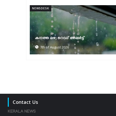
NEWSDESK
ലാബ് ഓൺ വീൽസ് പദ്ധതിക്ക് തുടക്കം:
മുഖ്യമന്ത്രി ഫ്ലാഗ് ഓഫ് ചെയ്തു
6th of August 2026
Contact Us
KERALA NEWS