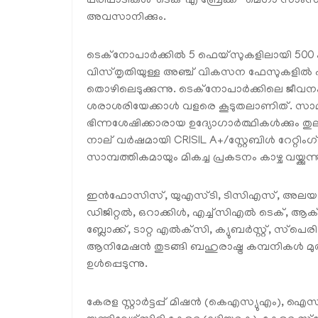
പരിപാടികൾ 'ടെക് എ ബ്രേക്ക്' മെഗാ സാ
അവസാനിക്കും.
ടെക്നോപാർക്കിൽ 5 ഫെയ്സുകളിലായി 500 കമ്
വിസ്തൃതിയുള്ള അഞ്ച് വികസന ഫേസുകളി
തൊഴിലെടുക്കുന്നു. ടെക്നോപാർക്കിലെ ജീവന
ശരാശരിയേക്കാൾ വളരെ കൂടുതലാണിത്. സാമൂഹ്യ
ഭിന്നശേഷിക്കാരായ ഉദ്യോഗാർത്ഥികൾക്കും തു
നാല് വർഷമായി CRISIL A+/സ്റ്റേബിൾ റേറ്റിം
സാമ്പത്തികമായും മികച്ച പ്രകടനം കാഴ്ച വയ്ക്കുന്നു
ഇൻഫോസിസ്, യുഎസ്ടി, ടിസിഎസ്, അല
ഡിജിറ്റൽ, ഒറാക്കിൾ, എച്ച്സിഎൽ ടെക്, ആക്
ബ്ലോക്ക്, ടാറ്റ എൽക്‌സി, ക്യുബർസ്റ്റ്
ആനിമേഷൻ തുടങ്ങി ബഹുരാഷ്ട്ര കമ്പനികൾ മുതൽ
ഉൾപ്പെടുന്നു.
കേരള സ്റ്റാർട്ടപ്പ് മിഷൻ (കെഎസ്യുഎം),