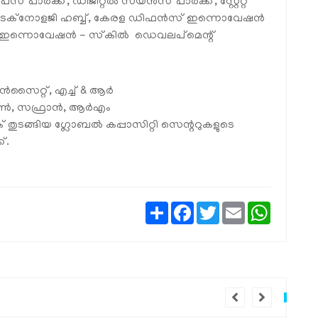
സ് പാർക്ക്, ഡിജിറ്റൽ സയൻസ് പാർക്ക്, സ്റ്റേറ്റ്
് ടെക്‌നോളജി ഹബ്ബ്, കേരള ഡിഫൻസ് ഇന്നൊവേഷൻ
്ള ഇന്നൊവേഷൻ - സ്‌കിൽ ഡെവലപ്മെന്റ്
സൈറ്റ്, എച്ച് & ആർ
്കൺ, സഫ്രാൻ, ആർഎം
തുടങ്ങിയ ഗ്ലോബൽ കപ്പാസിറ്റി സെന്ററുകളുടെ
്.
Share
Facebook
Twitter
Email
WhatsAp