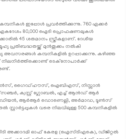
ംസ്‌കാരിക പരിപാടിയോടെ അടുത്ത വർഷം ജൂലൈയിൽ
പനികൾ ഇപ്പോൾ പ്രവർത്തിക്കുന്നു. 760 ഏക്കർ
ൽ ഏകദേശം 80,000 ഐടി പ്രൊഫഷണലുകൾ
ക്കാരിൽ 45 ശതമാനം സ്ത്രീകളാണ്. ദേശീയ
 പ്രതിബദ്ധതയ്ക്ക് മുൻതൂക്കം നൽകി
ല്യ അവസരങ്ങൾ കമ്പനികളിൽ ഉറപ്പാക്കുന്നു. കഴിഞ്ഞ
ഗ് നിലനിർത്തിക്കൊണ്ട് ടെക്നോപാർക്ക്
ണ്ട്.
യൻസ്, ഗൈഡ്ഹൗസ്, ഐബിഎസ്, നിസ്സാൻ
‌സഞ്ചർ, ക്വസ്റ്റ് ഗ്ലോബൽ, എച്ച് ആൻഡ് ആർ
, സ്‌പെരിഡിയൻ, ആർആർ ഡൊണെല്ലി, അർമാഡ, ടൂൺസ്
 സ്റ്റാർട്ടപ്പുകൾ വരെ നിലവിലുള്ള 500 കമ്പനികളിൽ
 ഐസിടി അക്കാദമി ഓഫ് കേരള (ഐസിടിഎകെ), ഡിജിറ്റൽ