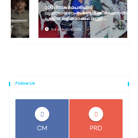
100 ദിനകര്‍മപരിപാടി
വ്യവസായസംരംഭങ്ങള്‍ക്ക് ലൈസന്‍സ്
പ്രക്രിയ ലളിതമാക്കും: മന്ത്രി...
3rd of August 2026
Follow Us
CM
PRD