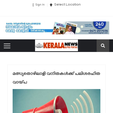
Select Location
Sign In
മത്സ്യതൊഴിലാളി വനിതകൾക്ക് പലിശരഹിത
വായ്പ