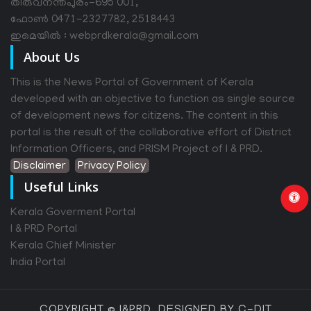
തിരുവനന്തപുരം-695 001,
ഫോൺ 0471-2327782, 2518443
ഇമെയിൽ : webprdkerala@gmail.com
About Us
This is the News Portal of Government of Kerala
developed with an objective to function as single source
of development news for citizens. The content in this
portal is the result of the collaborative effort of District
Information Officers, and PRISM Project of I & PRD.
Disclaimer
Privacy Policy
Useful Links
Kerala Goverment Portal
I & PRD Portal
Kerala Chief Minister
India Portal
COPYRIGHT © I&PRD, DESIGNED BY C-DIT