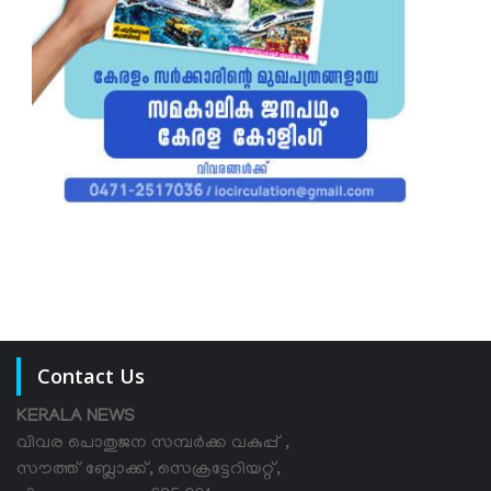
Contact Us
KERALA NEWS
വിവര പൊതുജന സമ്പര്‍ക്ക വകുപ്പ് ,
സൗത്ത് ബ്ലോക്ക്, സെക്രട്ടേറിയറ്റ്,