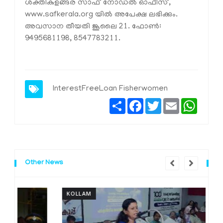
ശക്തികുളങ്ങര സാഫ് നോഡൽ ഓഫീസ്,
www.safkerala.org യിൽ അപേക്ഷ ലഭിക്കും.
അവസാന തീയതി ജൂലൈ 21. ഫോൺ:
9495681198, 8547783211.
InterestFreeLoan
Fisherwomen
Share
Facebook
Twitter
Email
Whats
Other News
KOLLAM
K