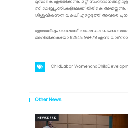
മുമ്പാകെ എത്തിക്കുന്നു. മറ്റ് സംസ്ഥാനങ്ങള
സി.ഡബ്ല്യു.സി.കളിലേക്ക് തിരികെ അയയ്ക്കുന
ശിശുവികസന വകുപ്പ് ഏറ്റെടുത്ത് അവരെ പുനരധ
ഏതെങ്കിലും സ്ഥലത്ത് ബാലവേല നടക്കുന്നതായ
അറിയിക്കുകയോ 82818 99479 എന്ന വാട്സാപ
ChildLabor
WomenandChildDevelopm
Other News
NEWSDESK