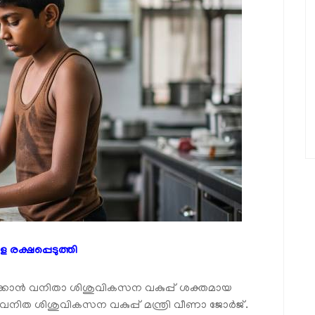
െ രക്ഷപ്പെടുത്തി
്കാൻ വനിതാ ശിശുവികസന വകുപ്പ് ശക്തമായ
വനിത ശിശുവികസന വകുപ്പ് മന്ത്രി വീണാ ജോർജ്.