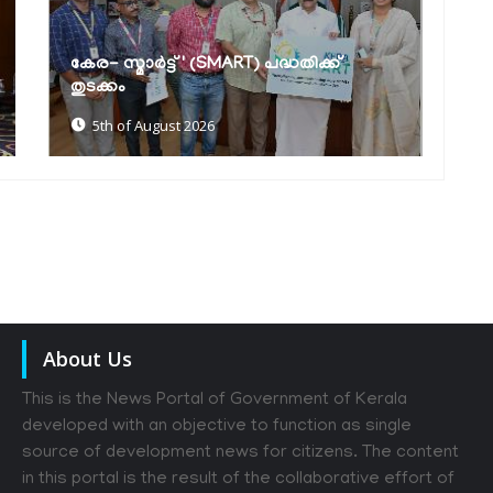
ബാലസംരക്ഷണ സംവിധാനങ്ങൾ
ഏകോപിപ്പിക്കാൻ പുതിയ ഡിജിറ്റൽ
പ
ഡാഷ്‌ബോർഡ്
പ
5th of August 2026
About Us
This is the News Portal of Government of Kerala
developed with an objective to function as single
source of development news for citizens. The content
in this portal is the result of the collaborative effort of