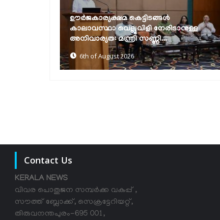
നുള്ള
കേര- സ്മാർട്ട്' (SMART) പദ്ധതിക്ക്
തുടക്കം
5th of August 2026
Contact Us
KERALA NEWS
വിവര പൊതുജന സമ്പര്‍ക്ക വകുപ്പ് ,
സൗത്ത് ബ്ലോക്ക്, സെക്രട്ടേറിയറ്റ്,
തിരുവനന്തപുരം-695 001,