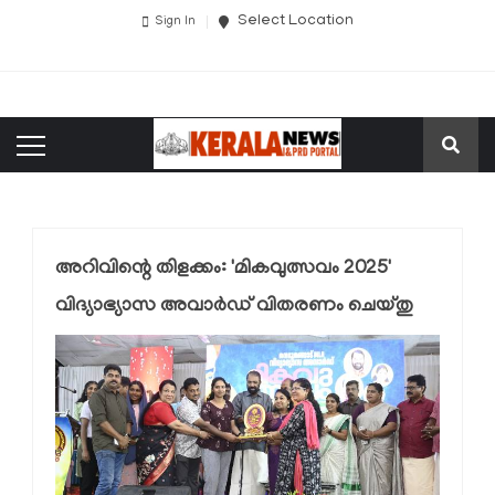
Select Location
Sign In
അറിവിന്റെ തിളക്കം: 'മികവുത്സവം 2025'
വിദ്യാഭ്യാസ അവാർഡ് വിതരണം ചെയ്തു