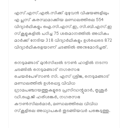
എസ്.എസ്.എൽ.സിക്ക് മുഴുവൻ വിഷയങ്ങളിലും
എ പ്ലസ് കരസ്ഥമാക്കിയ മണ്ഡലത്തിലെ 554
വിദ്യാർഥികളും ഐ.സി.എസ്.ഇ, സി.ബി.എസ്.ഇ
സ്കൂളുകളിൽ പഠിച്ച 75 ശതമാനത്തിൽ അധികം
മാർക്ക്‌ നേടിയ 318 വിദ്യാർഥികളും ഉൾപ്പെടെ 872
വിദ്യാർഥികളെയാണ് ചടങ്ങിൽ അനുമോദിച്ചത്.
നെടുമങ്ങാട് മുൻസിപ്പൽ ടൗൺ ഹാളിൽ നടന്ന
ചടങ്ങിൽ നെടുമങ്ങാട് നഗരസഭ
ചെയർപേഴ്സൺ സി. എസ് ശ്രീജ, നെടുമങ്ങാട്
മണ്ഡലത്തിൽ ഉൾപ്പെട്ട വിവിധ
ഗ്രാമപഞ്ചായത്തുകളുടെ പ്രസിഡന്റുമാർ, തൃശൂർ
ഡി.ഐ.ജി ഹരിശങ്കർ, നഗരസഭ
കൗൺസിലർമാർ, മണ്ഡലത്തിലെ വിവിധ
സ്കൂളിലെ അധ്യാപകർ തുടങ്ങിയവർ പങ്കെടുത്തു.