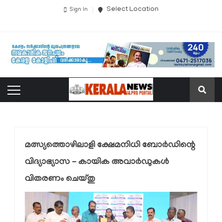
Select Location
Sign In
മത്സ്യത്തൊഴിലാളി ക്ഷേമനിധി ബോർഡിന്റെ
വിദ്യാഭ്യാസ – കായിക അവാർഡുകൾ
വിതരണം ചെയ്തു