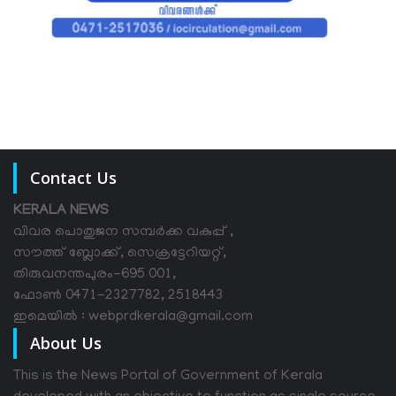
Contact Us
KERALA NEWS
വിവര പൊതുജന സമ്പര്‍ക്ക വകുപ്പ് ,
സൗത്ത് ബ്ലോക്ക്, സെക്രട്ടേറിയറ്റ്,
തിരുവനന്തപുരം-695 001,
ഫോൺ 0471-2327782, 2518443
ഇമെയിൽ : webprdkerala@gmail.com
About Us
This is the News Portal of Government of Kerala