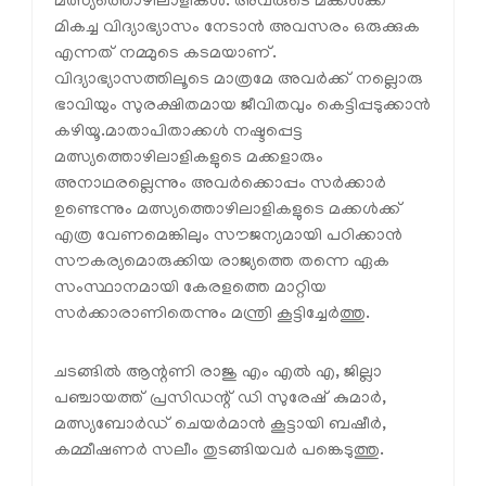
മത്സ്യത്തൊഴിലാളികൾ. അവരുടെ മക്കൾക്ക്
മികച്ച വിദ്യാഭ്യാസം നേടാൻ അവസരം ഒരുക്കുക
എന്നത് നമ്മുടെ കടമയാണ്.
വിദ്യാഭ്യാസത്തിലൂടെ മാത്രമേ അവർക്ക് നല്ലൊരു
ഭാവിയും സുരക്ഷിതമായ ജീവിതവും കെട്ടിപ്പടുക്കാൻ
കഴിയൂ.മാതാപിതാക്കൾ നഷ്ടപ്പെട്ട
മത്സ്യത്തൊഴിലാളികളുടെ മക്കളാരും
അനാഥരല്ലെന്നും അവർക്കൊപ്പം സർക്കാർ
ഉണ്ടെന്നും മത്സ്യത്തൊഴിലാളികളുടെ മക്കൾക്ക്
എത്ര വേണമെങ്കിലും സൗജന്യമായി പഠിക്കാൻ
സൗകര്യമൊരുക്കിയ രാജ്യത്തെ തന്നെ ഏക
സംസ്ഥാനമായി കേരളത്തെ മാറ്റിയ
സർക്കാരാണിതെന്നും മന്ത്രി കൂട്ടിച്ചേർത്തു.
ചടങ്ങിൽ ആന്റണി രാജു എം എൽ എ, ജില്ലാ
പഞ്ചായത്ത് പ്രസിഡന്റ് ഡി സുരേഷ് കുമാർ,
മത്സ്യബോർഡ് ചെയർമാൻ കൂട്ടായി ബഷീർ,
കമ്മീഷണർ സലീം തുടങ്ങിയവർ പങ്കെടുത്തു.