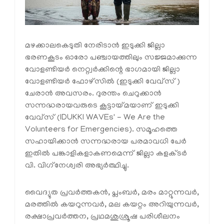
മഴക്കാലകെടുതി നേരിടാന്‍ ഇടുക്കി ജില്ലാ
ഭരണകൂടം ഓരോ പഞ്ചായത്തിലും സജ്ജമാക്കുന്ന
വോളണ്ടിയര്‍ നെറ്റ്വര്‍ക്കിന്റെ ഭാഗമായി ജില്ലാ
വോളണ്ടിയര്‍ ഫോഴ്‌സില്‍ (ഇടുക്കി വേവ്‌സ്)
ചേരാന്‍ അവസരം. ദുരന്തം ചെറുക്കാന്‍
സന്നദ്ധരായവരുടെ കൂട്ടായ്മയാണ് ഇടുക്കി
വേവ്‌സ് (IDUKKI WAVEs' - We Are the
Volunteers for Emergencies). സമൂഹത്തെ
സഹായിക്കാന്‍ സന്നദ്ധരായ പരമാവധി പേര്‍
ഇതില്‍ പങ്കാളികളാകണമെന്ന് ജില്ലാ കളക്ടര്‍
വി. വിഗ്‌നേശ്വരി അഭ്യര്‍ത്ഥിച്ചു.
വൈദ്യുത പ്രവര്‍ത്തകന്‍, പ്ലംബര്‍, മരം മാറ്റുന്നവര്‍,
മരത്തില്‍ കയറുന്നവര്‍, മല കയറ്റം അറിയുന്നവര്‍,
രക്ഷാപ്രവര്‍ത്തന, പ്രഥമശുശ്രൂഷ പരിശീലനം