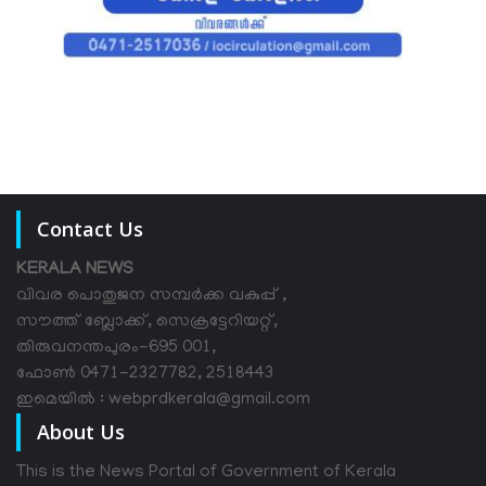
Contact Us
KERALA NEWS
വിവര പൊതുജന സമ്പര്‍ക്ക വകുപ്പ് ,
സൗത്ത് ബ്ലോക്ക്, സെക്രട്ടേറിയറ്റ്,
തിരുവനന്തപുരം-695 001,
ഫോൺ 0471-2327782, 2518443
ഇമെയിൽ : webprdkerala@gmail.com
About Us
This is the News Portal of Government of Kerala