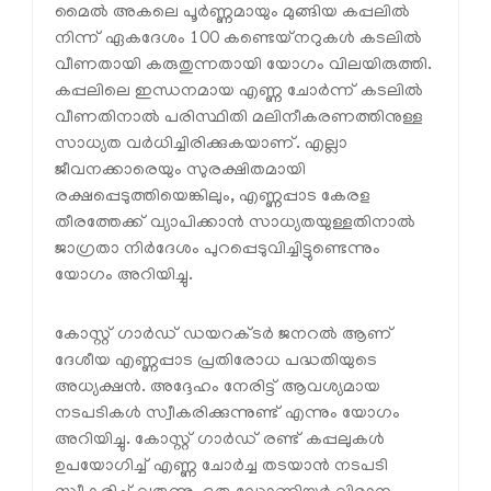
മൈൽ അകലെ പൂർണ്ണമായും മുങ്ങിയ കപ്പലിൽ
നിന്ന് ഏകദേശം 100 കണ്ടെയ്‌നറുകൾ കടലിൽ
വീണതായി കരുതുന്നതായി യോഗം വിലയിരുത്തി.
കപ്പലിലെ ഇന്ധനമായ എണ്ണ ചോർന്ന് കടലിൽ
വീണതിനാൽ പരിസ്ഥിതി മലിനീകരണത്തിനുള്ള
സാധ്യത വർധിച്ചിരിക്കുകയാണ്. എല്ലാ
ജീവനക്കാരെയും സുരക്ഷിതമായി
രക്ഷപ്പെടുത്തിയെങ്കിലും, എണ്ണപ്പാട കേരള
തീരത്തേക്ക് വ്യാപിക്കാൻ സാധ്യതയുള്ളതിനാൽ
ജാഗ്രതാ നിർദേശം പുറപ്പെടുവിച്ചിട്ടുണ്ടെന്നും
യോഗം അറിയിച്ചു.
കോസ്റ്റ് ഗാർഡ് ഡയറക്ടർ ജനറൽ ആണ്
ദേശീയ എണ്ണപ്പാട പ്രതിരോധ പദ്ധതിയുടെ
അധ്യക്ഷൻ. അദ്ദേഹം നേരിട്ട് ആവശ്യമായ
നടപടികൾ സ്വീകരിക്കുന്നുണ്ട് എന്നും യോഗം
അറിയിച്ചു. കോസ്റ്റ് ഗാർഡ് രണ്ട് കപ്പലുകൾ
ഉപയോഗിച്ച് എണ്ണ ചോർച്ച തടയാൻ നടപടി