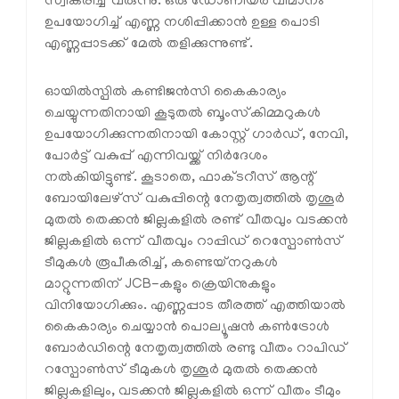
സ്വീകരിച്ച് വരുന്നു. ഒരു ഡോണിയർ വിമാനം
ഉപയോഗിച്ച് എണ്ണ നശിപ്പിക്കാൻ ഉള്ള പൊടി
എണ്ണപ്പാടക്ക് മേൽ തളിക്കുന്നുണ്ട്.
ഓയിൽസ്പിൽ കണ്ടിജൻസി കൈകാര്യം
ചെയ്യുന്നതിനായി കൂടുതൽ ബൂംസ്‌കിമ്മറുകൾ
ഉപയോഗിക്കുന്നതിനായി കോസ്റ്റ് ഗാർഡ്, നേവി,
പോർട്ട് വകുപ്പ് എന്നിവയ്ക്ക് നിർദേശം
നൽകിയിട്ടുണ്ട്. കൂടാതെ, ഫാക്ടറീസ് ആന്റ്
ബോയിലേഴ്സ് വകുപ്പിന്റെ നേതൃത്വത്തിൽ തൃശൂർ
മുതൽ തെക്കൻ ജില്ലകളിൽ രണ്ട് വീതവും വടക്കൻ
ജില്ലകളിൽ ഒന്ന് വീതവും റാപ്പിഡ് റെസ്പോൺസ്
ടീമുകൾ രൂപീകരിച്ച്, കണ്ടെയ്‌നറുകൾ
മാറ്റുന്നതിന് JCB-കളും ക്രെയിനുകളും
വിനിയോഗിക്കും. എണ്ണപ്പാട തീരത്ത് എത്തിയാൽ
കൈകാര്യം ചെയ്യാൻ പൊല്യൂഷൻ കൺട്രോൾ
ബോർഡിന്റെ നേതൃത്വത്തിൽ രണ്ടു വീതം റാപിഡ്
റസ്പോൺസ് ടീമുകൾ തൃശൂർ മുതൽ തെക്കൻ
ജില്ലകളിലും, വടക്കൻ ജില്ലകളിൽ ഒന്ന് വീതം ടീമും