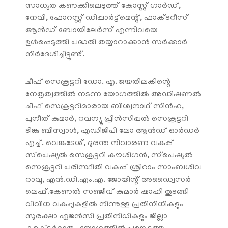
സാധ്യത കണക്കിലെടുത്ത് കോസ്റ്റ് ഗാർഡ്,
നേവി, ഫോറസ്റ്റ് ഡിപ്പാർട്ട്മെന്റ്, ഫാക്ടറീസ്
ആൻഡ് ബോയിലേർസ് എന്നിവയെ
ഉൾപ്പെടുത്തി പദ്ധതി തയ്യാറാക്കാൻ സർക്കാർ
നിർദേശിച്ചിട്ടുണ്ട്.
ചീഫ് സെക്രട്ടറി ഡോ. എ. ജയതിലകിന്റെ
നേതൃത്വത്തിൽ നടന്ന യോഗത്തിൽ അഡിഷണൽ
ചീഫ് സെക്രട്ടറിമാരായ ബിശ്വനാഥ് സിൻഹ,
പുനീത് കുമാർ, റവന്യൂ പ്രിൻസിപ്പൽ സെക്രട്ടറി
ടിങ്കു ബിസ്വാൾ, എഡിജിപി ലോ ആൻഡ് ഓർഡർ
എച്ച്. വെങ്കടേശ്, ദുരന്ത നിവാരണ വകുപ്പ്
സ്‌പെഷ്യൽ സെക്രട്ടറി കൗശിഗൻ, സ്‌പെഷ്യൽ
സെക്രട്ടറി പരിസ്ഥിതി വകുപ്പ് ശ്രീറാം സാംബശിവ
റാവൂ, എൻ.ഡി.എം.എ. ജോയിന്റ് അഡ്വൈസർ
ലെഫ്.കേണൽ സഞ്ജീവ് കുമാർ ഷാഹി തുടങ്ങി
വിവിധ വകുപ്പുകളിൽ നിന്നുള്ള പ്രതിനിധികളും
സുരക്ഷാ ഏജൻസി പ്രതിനിധികളും ജില്ലാ