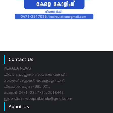
Contact Us
KERALA NEWS
വിവര പൊതുജന സമ്പര്‍ക്ക വകുപ്പ് ,
സൗത്ത് ബ്ലോക്ക്, സെക്രട്ടേറിയറ്റ്,
തിരുവനന്തപുരം-695 001,
ഫോൺ 0471-2327782, 2518443
ഇമെയിൽ : webprdkerala@gmail.com
About Us