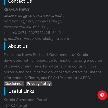
Contact Us
KERALA NEWS
വിവര പൊതുജന സമ്പര്‍ക്ക വകുപ്പ് ,
സൗത്ത് ബ്ലോക്ക്, സെക്രട്ടേറിയറ്റ്,
തിരുവനന്തപുരം-695 001,
ഫോൺ 0471-2327782, 2518443
ഇമെയിൽ : webprdkerala@gmail.com
About Us
This is the News Portal of Government of Kerala
developed with an objective to function as single source
of development news for citizens. The content in this
portal is the result of the collaborative effort of District
Information Officers, and PRISM Project of I & PRD.
Disclaimer
Privacy Policy
Useful Links
Kerala Goverment Portal
I & PRD Portal