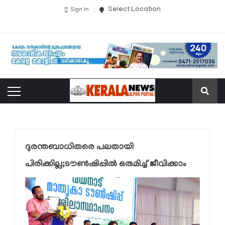
Select Location
Sign In
ദുരന്തബാധിതരെ പലതായി
പിരിക്കില്ല;ടൗണ്‍ഷിപ്പില്‍ ഒരുമിച്ച് ജീവിക്കാം