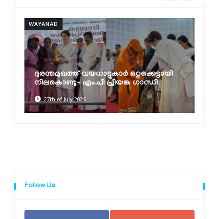
WAYANAD
W
ദുരന്തമുഖത്ത് വയനാട്ടുകാര്‍ ഒറ്റക്കെട്ടായി
നിലകൊണ്ടു- എം.പി പ്രിയങ്ക ഗാന്ധി
27th of July 2026
Follow Us