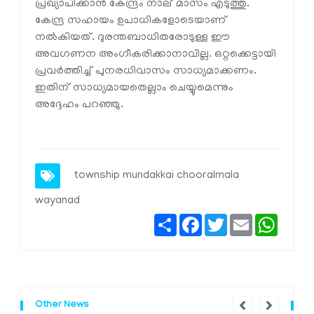
പ്രഖ്യാപിക്കാന്‍ കേന്ദ്രം നാല് മാസം എടുത്തു.
കേന്ദ്ര സഹായം ഉപാധികളോടെയാണ്
നല്‍കിയത്. ദുരന്തബാധിതരോടുള്ള ഈ
അവഗണന അംഗീകരിക്കാനാവില്ല. ഒറ്റക്കെട്ടായി
പ്രവര്‍ത്തിച്ച് പുനരധിവാസം സാധ്യമാക്കണം.
ഇതിന് സാധ്യമായതെല്ലാം ചെയ്യുമെന്നും
അദ്ദേഹം പറഞ്ഞു.
township
mundakkai
chooralmala
wayanad
Share
Facebook
Twitter
Email
Whats
Other News