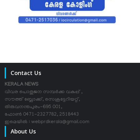
Contact Us
KERALA NEWS
വിവര പൊതുജന സമ്പര്‍ക്ക വകുപ്പ് ,
സൗത്ത് ബ്ലോക്ക്, സെക്രട്ടേറിയറ്റ്,
തിരുവനന്തപുരം-695 001,
ഫോൺ 0471-2327782, 2518443
ഇമെയിൽ : webprdkerala@gmail.com
About Us