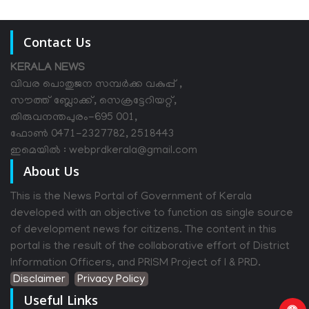
Contact Us
KERALA NEWS
വിവര പൊതുജന സമ്പര്‍ക്ക വകുപ്പ് ,
സൗത്ത് ബ്ലോക്ക്, സെക്രട്ടേറിയറ്റ്,
തിരുവനന്തപുരം-695 001,
ഫോൺ 0471-2327782, 2518443
ഇമെയിൽ : webprdkerala@gmail.com
About Us
This is the News Portal of Government of Kerala
developed with an objective to function as single source
of development news for citizens. The content in this
portal is the result of the collaborative effort of District
Information Officers, and PRISM Project of I & PRD.
Disclaimer
Privacy Policy
Useful Links