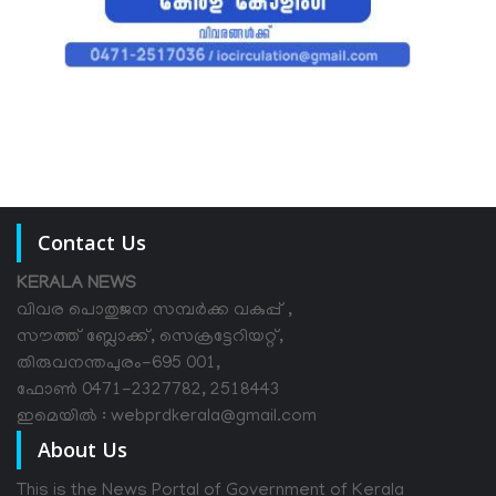
Contact Us
KERALA NEWS
വിവര പൊതുജന സമ്പര്‍ക്ക വകുപ്പ് ,
സൗത്ത് ബ്ലോക്ക്, സെക്രട്ടേറിയറ്റ്,
തിരുവനന്തപുരം-695 001,
ഫോൺ 0471-2327782, 2518443
ഇമെയിൽ : webprdkerala@gmail.com
About Us
This is the News Portal of Government of Kerala