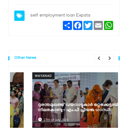
self employment loan
Expats
Share
Facebook
Twitter
Email
Whats
Other News
WAYANAD
W
ദുരന്തമുഖത്ത് വയനാട്ടുകാര്‍ ഒറ്റക്കെട്ടായി
നിലകൊണ്ടു- എം.പി പ്രിയങ്ക ഗാന്ധി
27th of July 2026