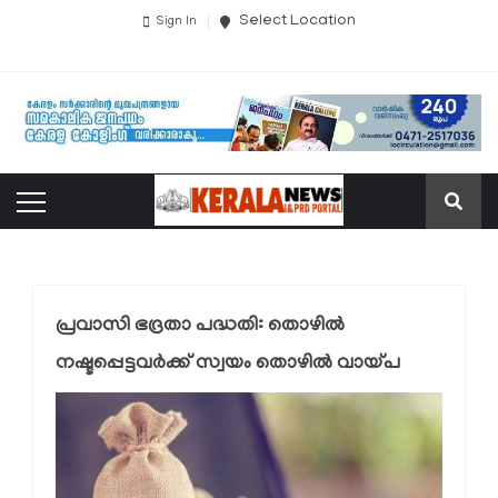
Select Location
Sign In
പ്രവാസി ഭദ്രതാ പദ്ധതി: തൊഴില്‍
നഷ്ടപ്പെട്ടവര്‍ക്ക് സ്വയം തൊഴില്‍ വായ്പ