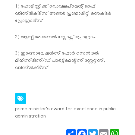
1) ഹോളിസ്റ്റിക്ക് ഡെവലപ്മെന്റ് ഓഫ്
ഡിസ്ട്രിക്ട്സ് അണ്ടർ പ്രയോരിറ്റി സെക്ടർ
പ്രോഗ്രാമ്സ്
2) ആസ്പിരേഷണൽ ബ്ലോക്സ് പ്രോഗ്രാം.
3) ഇന്നൊവേഷൻസ് ഫോർ സെൻട്രൽ
മിനിസ്ട്രീസ്/ഡിപ്പാർട്ട്മെന്റ്സ് സ്റ്റേറ്റ്സ്,
ഡിസ്ട്രിക്ട്സ്
prime minister's award for excellence in public
administration
Share
Facebook
Twitter
Email
Whats