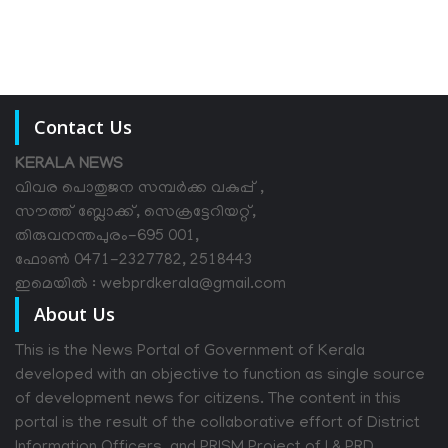
Contact Us
KERALA NEWS
വിവര പൊതുജന സമ്പര്‍ക്ക വകുപ്പ് ,
സൗത്ത് ബ്ലോക്ക്, സെക്രട്ടേറിയറ്റ്,
തിരുവനന്തപുരം-695 001,
ഫോൺ 0471-2327782, 2518443
ഇമെയിൽ : webprdkerala@gmail.com
About Us
This is the News Portal of Government of Kerala
developed with an objective to function as single source
of development news for citizens. The content in this
portal is the result of the collaborative effort of District