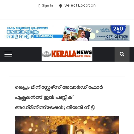
Select Location
Sign In
പ്രൈം മിനിസ്റ്റേഴ്സ് അവാർഡ് ഫോർ
എക്സലൻസ് ഇൻ പബ്ലിക്
അഡ്മിനിസ്ട്രേഷൻ; തീയതി നീട്ടി