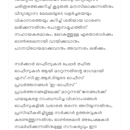
ചരിത്രത്തെക്കുറിച്ച് കൂടുതൽ മനസിലാക്കുന്നതിനും
വിദ്യാഭ്യാസ മേഖലയുടെ വളർച്ചയെയും
വികാസത്തെയും കുറിച്ച് ശരിയായ ധാരണ
ലഭിക്കുന്നതിനും പൊതുസമൂഹത്തിന്
സഹായകരമാകും. ലോകത്തുള്ള ഏതൊരാൾക്കും
ഓൺലൈനായി വായിക്കുവാനും
പഠനവിധേയമാക്കുവാനും അവസരം ലഭിക്കും.
സർക്കാർ ഓഫീസുകൾ പേപ്പർ രഹിത
ഓഫീസുകൾ ആയി മാറുന്നതിന്റെ ഭാഗമായി
എസ്.സി.ഇ.ആർ.ടിയുടെ ഓഫീസ്
പ്രവർത്തനങ്ങൾ ‘ഇ-ഓഫീസ്’
പ്രവർത്തനങ്ങളിലേക്ക് മാറുന്നത് ജനങ്ങൾക്ക്
ഫയലുകളെ സംബന്ധിച്ച വിശദാംശങ്ങൾ
ഓഫീസുകളിൽ വരാതെ തന്നെ അറിയുന്നതിനും,
പ്രസിദ്ധീകരിച്ചിട്ടുള്ള സർക്കാർ ഉത്തരവുകൾ
കണ്ടെത്തുന്നതിനും ഓൺലൈൻ അപേക്ഷകൾ
സമർപ്പിക്കുന്നതിനുമുള്ള സൗകര്യവും ഈ