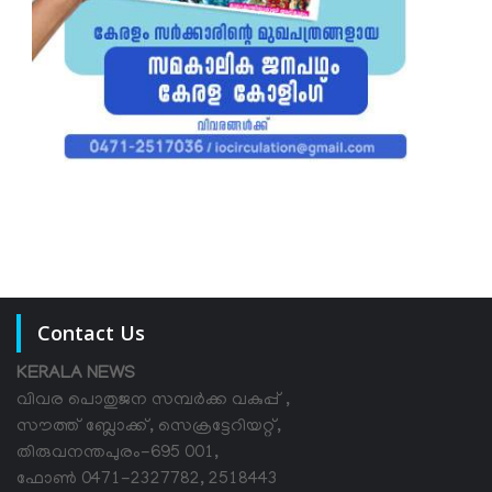
Contact Us
KERALA NEWS
വിവര പൊതുജന സമ്പര്‍ക്ക വകുപ്പ് ,
സൗത്ത് ബ്ലോക്ക്, സെക്രട്ടേറിയറ്റ്,
തിരുവനന്തപുരം-695 001,
ഫോൺ 0471-2327782, 2518443