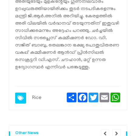
അരിയുടേയും മുളകിന്റേയും ഗുണനിലവാരം
ഉറപ്പുവരുത്തിയായിരിക്കും തുടർ നടപടികളെന്നും
മന്ത്രി ജി.ആർ.അനിൽ അറിയിച്ചു. കേരളത്തിൽ
അരി വിലയിൽ വർദ്ധനവ് തടയുന്നതിന് ഇതുവഴി
സാധിക്കുമെന്നും അദ്ദേഹം പറഞ്ഞു. ചർച്ചയിൽ
സിവിൽ സപ്ലൈസ് കമ്മീഷണർ ഡോ. ഡി.
സജിത് ബാബു, തെലങ്കാന ഭക്ഷ്യ പൊതുവിതരണ
വകുപ്പ് കമ്മീഷണർ ആൻഡ് പ്രിൻസിപ്പൽ
സെക്രട്ടറി ഡി.എസ്. ചൗഹാൻ, മറ്റ് ഉന്നത
ഉദ്യോഗസ്ഥർ എന്നിവർ പങ്കെടുത്തു.
Share
Facebook
Twitter
Email
Whats
Rice
Other News