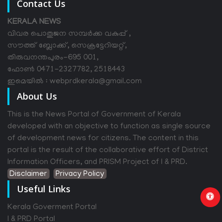
Contact Us
KERALA NEWS
വിവര പൊതുജന സമ്പര്‍ക്ക വകുപ്പ് ,
സൗത്ത് ബ്ലോക്ക്, സെക്രട്ടേറിയറ്റ്,
തിരുവനന്തപുരം-695 001,
ഫോൺ 0471-2327782, 2518443
ഇമെയിൽ : webprdkerala@gmail.com
About Us
This is the News Portal of Government of Kerala
developed with an objective to function as single source
of development news for citizens. The content in this
portal is the result of the collaborative effort of District
Information Officers, and PRISM Project of I & PRD.
Disclaimer
Privacy Policy
Useful Links
Kerala Goverment Portal
I & PRD Portal