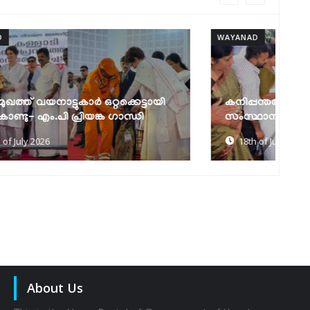
WAYANAD
WA
കനിപ്പന്തൽ പദ്ധതിക്ക്
മ
സംസ്ഥാനതലത്തിൽ തുടക്കമായി
ന
18th of July 2026
About Us