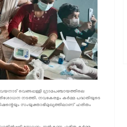
യനാട് വെങ്ങപ്പള്ളി ഗ്രാമപഞ്ചായത്തിലെ
ിശോധന നടത്തി. നവകേരളം കര്‍മ്മ പദ്ധതിയുടെ
ിഷന്റെയും സംയുക്താഭിമുഖ്യത്തിലാണ് ഹരിതം