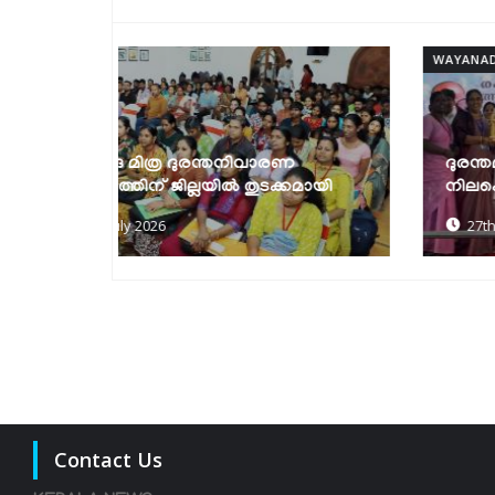
WAYANAD
ണ
ദുരന്തമുഖത്ത് വയനാട്ടുകാര്‍ ഒറ്റക്കെട്ടായി
കമായി
നിലകൊണ്ടു- എം.പി പ്രിയങ്ക ഗാന്ധി
27th of July 2026
Contact Us