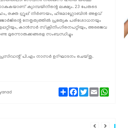
ാതില്‍പ്പടി സേവനം നല്‍കുന്ന ഹരിത കര്‍മ്മ
കുകയാണ് ക്യാമ്പയിനിന്റെ ലക്ഷ്യം. 23 പേരുടെ
േഹം, രക്ത ഗ്രൂപ്പ് നിര്‍ണയം, ഹിമോഗ്ലോബിന്‍ അളവ്
 ജോര്‍ജിന്റെ നേതൃത്വത്തില്‍ പ്രത്യേക പരിശോധനയും
പ്പറ്റിയും, കാന്‍സര്‍ സ്‌ക്രീനിംഗിനെപറ്റിയും, അജൈവ
്ട മുന്നൊരുക്കങ്ങളെ സംബന്ധിച്ചും
 പ്രസിഡന്റ് പി.എം നാസര്‍ ഉദ്ഘാടനം ചെയ്തു.
Share
Facebook
Twitter
Email
WhatsAp
ayanad